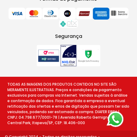
Segurança
TODAS AS IMAGENS DOS PRODUTOS CONTIDOS NO SITE SÃO
MERAMENTE ILUSTRATIVAS. Preços e condições de pagamento
exclusivos para compras via Internet. Vendas sujeitas à análise
e confirmação de dados. Fica garantida a empresa a eventual
retificação das ofertas e erros de digitação que possam ter sido
veiculados, podendo ser estornado a compra. DIAFER EIRELI |
CNPJ: 04.798.677/0001-78 | Avenida Roberto Gemignani, 78 -
Central Park, Itapeva/SP, CEP: 18.406-000
© Copyright 2024 - Todos os direitos reservados -