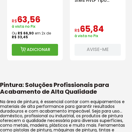
Stels HVLP Tipo
Sucção Pro-515
Gravidade 600 ml
600ml
63
,
56
R$
65
,
84
à vista no Pix
R$
Ou
R$
66
,
90
em
2
x de
à vista no Pix
R$
33
,
45
AVISE-ME
ADICIONAR
Pintura: Soluções Profissionais para
Acabamento de Alta Qualidade
Na área de pintura, é essencial contar com equipamentos e
materiais de alta performance para garantir resultados
duradouros e com acabamento impecável. Seja para uso
doméstico, profissional ou industrial, os produtos de pintura
oferecem a qualidade necessária para diversas superfícies,
como metais, madeira, plásticos e muito mais. Ferramentas
como pistolas de pintura, máquinas de pintura, tintas e