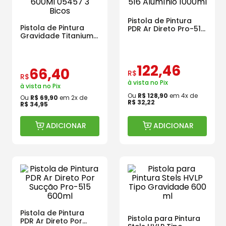
Pistola de Pintura
Pistola de Pintura
PDR Ar Direto Pro-516
Gravidade Titanium
Alumínio 1000ml
600Ml 05457 3 Bicos
122
,
46
66
,
40
R$
R$
à vista no Pix
à vista no Pix
Ou
R$
128
,
90
em
4
x de
Ou
R$
69
,
90
em
2
x de
R$
32
,
22
R$
34
,
95
ADICIONAR
ADICIONAR
Pistola de Pintura
Pistola para Pintura
PDR Ar Direto Por