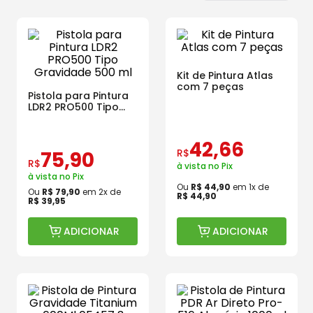
Kit de Pintura Atlas
com 7 peças
Pistola para Pintura
LDR2 PRO500 Tipo
Gravidade 500 ml
42
,
66
R$
75
,
90
R$
à vista no Pix
à vista no Pix
Ou
R$
44
,
90
em
1
x de
Ou
R$
79
,
90
em
2
x de
R$
44
,
90
R$
39
,
95
ADICIONAR
ADICIONAR