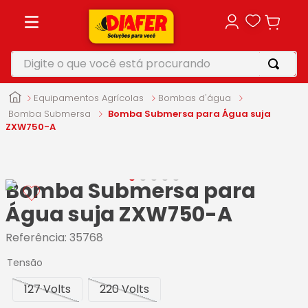
Digite o que você está procurando
TERMOS MAIS BUSCADOS
Equipamentos Agrícolas
Bombas d'água
1
º
motosserra
Bomba Submersa
Bomba Submersa para Água suja
ZXW750-A
2
º
vonixx
3
º
parafusadeira
Bomba Submersa para
4
º
furadeira
Água suja ZXW750-A
5
º
makita
Referência
:
35768
Tensão
127 Volts
220 Volts