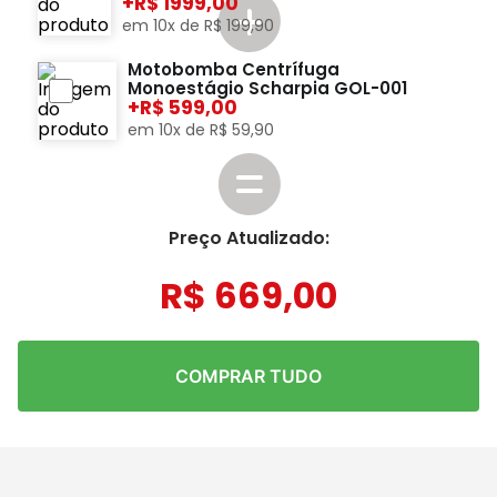
+
1999,00
em
10
x de
R$
199
,
90
Motobomba Centrífuga
Monoestágio Scharpia GOL-001
+
599,00
em
10
x de
R$
59
,
90
Preço Atualizado:
R$
669
,
00
COMPRAR TUDO