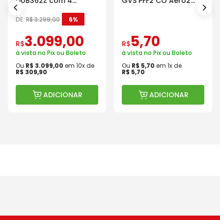
DUB362Z com 4
GVS PFF2 CO Aero2
Baterias Carregador e
Com Válvula
Maleta
DE:
R$
3
.
299
,
00
6%
3
.
099
,
00
5
,
70
R$
R$
à vista no Pix ou Boleto
à vista no Pix ou Boleto
Ou
R$
3
.
099
,
00
em
10
x de
Ou
R$
5
,
70
em
1
x de
R$
309
,
90
R$
5
,
70
ADICIONAR
ADICIONAR