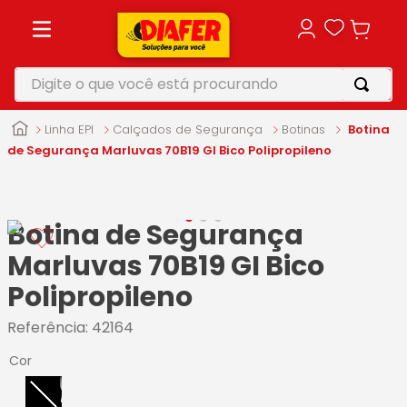
Digite o que você está procurando
TERMOS MAIS BUSCADOS
Linha EPI
Calçados de Segurança
Botinas
Botina
1
º
motosserra
de Segurança Marluvas 70B19 GI Bico Polipropileno
2
º
vonixx
3
º
parafusadeira
Botina de Segurança
4
º
makita
Marluvas 70B19 GI Bico
5
º
furadeira
Polipropileno
Referência
:
42164
Cor