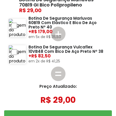
70B19 GI Bico Polipropileno
29,00
Botina De Segurança Marluvas
60B19 Com Elástico E Bico De Aço
Preto Nº 40
+
179,00
em
5
x de
R$
35
,
80
Botina De Segurança Vulcaflex
10VB48 Com Bico De Aço Preto Nº 38
+
82,50
em
2
x de
R$
41
,
25
Preço Atualizado:
R$
29
,
00