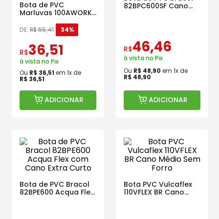
Bota de PVC
82BPC600SF Cano
Marluvas 100AWORK
Curto Acqua Flex
CA PRA Cano Longo
com Forro
DE:
R$
55
,
41
34%
46
,
46
36
,
51
R$
R$
à vista no Pix
à vista no Pix
Ou
R$
48
,
90
em
1
x de
Ou
R$
36
,
51
em
1
x de
R$
48
,
90
R$
36
,
51
ADICIONAR
ADICIONAR
Bota de PVC Bracol
Bota PVC Vulcaflex
82BPE600 Acqua Flex
110VFLEX BR Cano
com Cano Extra
Médio Sem Forro
Curto