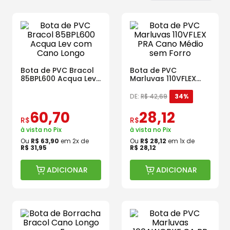
Bota de PVC Bracol
Bota de PVC
85BPL600 Acqua Lev
Marluvas 110VFLEX
com Cano Longo
PRA Cano Médio sem
Forro
DE:
R$
42
,
69
34%
60
,
70
28
,
12
R$
R$
à vista no Pix
à vista no Pix
Ou
R$
63
,
90
em
2
x de
Ou
R$
28
,
12
em
1
x de
R$
31
,
95
R$
28
,
12
ADICIONAR
ADICIONAR