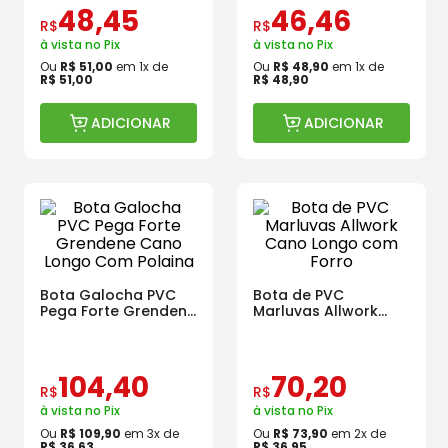
48
,
45
46
,
46
R$
R$
à vista no Pix
à vista no Pix
Ou
R$
51
,
00
em
1
x de
Ou
R$
48
,
90
em
1
x de
R$
51
,
00
R$
48
,
90
ADICIONAR
ADICIONAR
Bota Galocha PVC
Bota de PVC
Pega Forte Grendene
Marluvas Allwork
Cano Longo Com
Cano Longo com
Polaina
Forro
104
,
40
70
,
20
R$
R$
à vista no Pix
à vista no Pix
Ou
R$
109
,
90
em
3
x de
Ou
R$
73
,
90
em
2
x de
R$
36
,
63
R$
36
,
95