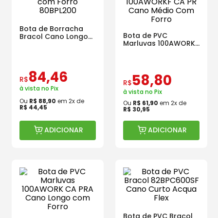
Bota de Borracha
Bota de PVC
Bracol Cano Longo
Marluvas 100AWORKF
com Forro 80BPL200
CA PR Cano Médio
Com Forro
84
,
46
58
,
80
R$
R$
à vista no Pix
à vista no Pix
Ou
R$
88
,
90
em
2
x de
Ou
R$
61
,
90
em
2
x de
R$
44
,
45
R$
30
,
95
ADICIONAR
ADICIONAR
Bota de PVC Bracol