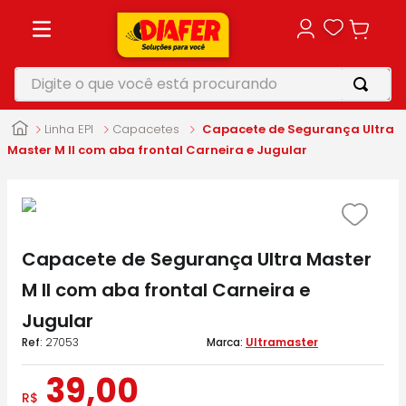
Digite o que você está procurando
TERMOS MAIS BUSCADOS
Linha EPI
Capacetes
Capacete de Segurança Ultra
1
º
motosserra
Master M II com aba frontal Carneira e Jugular
2
º
vonixx
3
º
parafusadeira
4
º
makita
Capacete de Segurança Ultra Master
5
º
furadeira
M II com aba frontal Carneira e
Jugular
:
27053
Ultramaster
39
,
00
R$