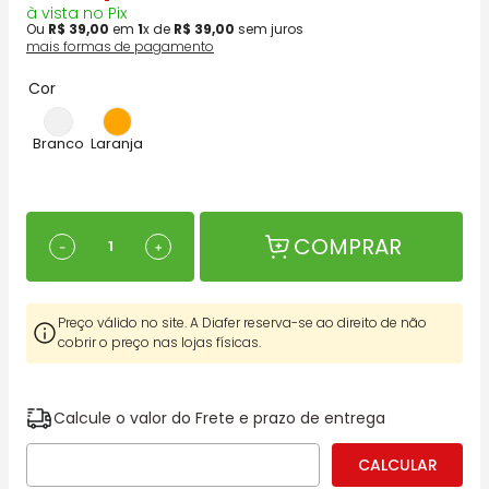
à vista no Pix
Ou
R$
39
,
00
em
1
x de
R$
39
,
00
sem juros
mais formas de pagamento
Cor
COMPRAR
－
＋
Preço válido no site. A Diafer reserva-se ao direito de não
cobrir o preço nas lojas físicas.
Calcule o valor do Frete e prazo de entrega