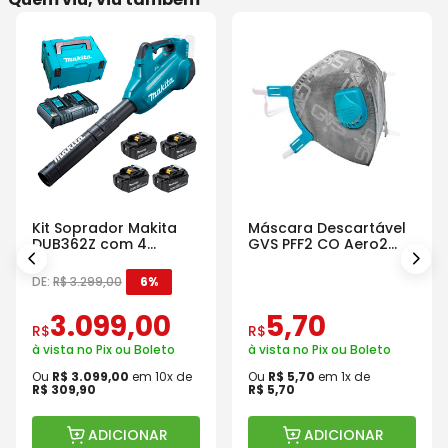
Kit Soprador Makita
Máscara Descartável
DUB362Z com 4
GVS PFF2 CO Aero2
Baterias Carregador e
Com Válvula
Maleta
DE:
R$
3
.
299
,
00
6%
3
.
099
,
00
5
,
70
R$
R$
à vista no Pix ou Boleto
à vista no Pix ou Boleto
Ou
R$
3
.
099
,
00
em
10
x de
Ou
R$
5
,
70
em
1
x de
R$
309
,
90
R$
5
,
70
ADICIONAR
ADICIONAR