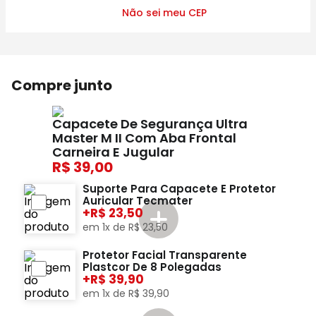
Não sei meu CEP
Compre junto
Capacete De Segurança Ultra
Master M II Com Aba Frontal
Carneira E Jugular
39,00
Suporte Para Capacete E Protetor
Auricular Tecmater
+
23,50
em
1
x de
R$
23
,
50
Protetor Facial Transparente
Plastcor De 8 Polegadas
+
39,90
em
1
x de
R$
39
,
90