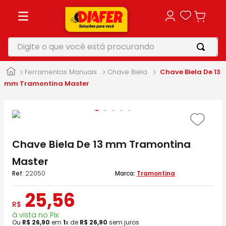
Digite o que você está procurando
TERMOS MAIS BUSCADOS
Ferramentas Manuais
Chave Biela
Chave Biela De 13
1
º
motosserra
mm Tramontina Master
2
º
furadeira
3
º
vonixx
4
º
makita
Chave Biela De 13 mm Tramontina
5
º
parafusadeira
Master
:
22050
Tramontina
25
,
56
R$
à vista no Pix
Ou
R$
26
,
90
em
1
x de
R$
26
,
90
sem juros