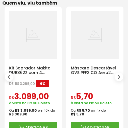
Quem viu, viu também
Kit Soprador Makita
Máscara Descartável
DUB362Z com 4
GVS PFF2 CO Aero2
Baterias Carregador e
Com Válvula
Maleta
DE:
R$
3
.
299
,
00
6%
3
.
099
,
00
5
,
70
R$
R$
à vista no Pix ou Boleto
à vista no Pix ou Boleto
Ou
R$
3
.
099
,
00
em
10
x de
Ou
R$
5
,
70
em
1
x de
R$
309
,
90
R$
5
,
70
ADICIONAR
ADICIONAR