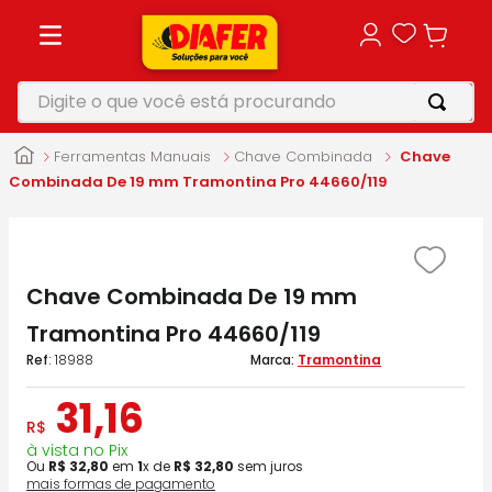
Digite o que você está procurando
TERMOS MAIS BUSCADOS
Ferramentas Manuais
Chave Combinada
Chave
1
º
motosserra
Combinada De 19 mm Tramontina Pro 44660/119
2
º
parafusadeira
3
º
vonixx
Chave Combinada De 19 mm
4
º
makita
Tramontina Pro 44660/119
5
º
roçadeira
:
18988
Tramontina
31
,
16
R$
à vista no Pix
Ou
R$
32
,
80
em
1
x de
R$
32
,
80
sem juros
mais formas de pagamento