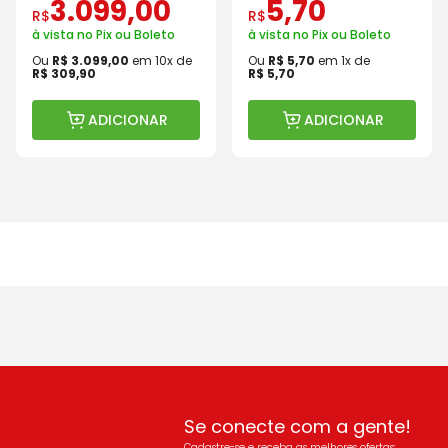
3
.
099
,
00
5
,
70
R$
R$
à vista no Pix ou Boleto
à vista no Pix ou Boleto
Ou
R$
3
.
099
,
00
em
10
x de
Ou
R$
5
,
70
em
1
x de
R$
309
,
90
R$
5
,
70
ADICIONAR
ADICIONAR
Se conecte com a gente!
Cadastre-se e receba as melhores ofertas: