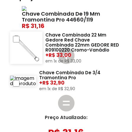
Chave Combinada De 19 Mm
Tramontina Pro 44660/119
31,16
Chave Combinada 22 Mm
Gedore Red Chave
Combinada 22mm GEDORE RED
R09100220 Cromo-Vanádio
+
33,00
em
1
x de
R$
33
,
00
Chave Combinada De 3/4
Tramontina Pro
+
32,90
em
1
x de
R$
32
,
90
Preço Atualizado: