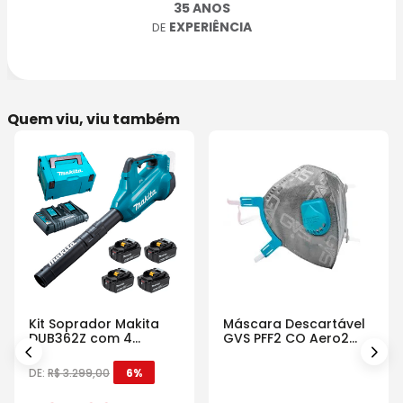
35 ANOS
EXPERIÊNCIA
DE
Quem viu, viu também
Kit Soprador Makita
Máscara Descartável
DUB362Z com 4
GVS PFF2 CO Aero2
Baterias Carregador e
Com Válvula
Maleta
DE:
R$
3
.
299
,
00
6%