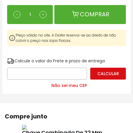
COMPRAR
－
＋
Preço válido no site. A Diafer reserva-se ao direito de não
cobrir o preço nas lojas físicas.
Calcule o valor do Frete e prazo de entrega
Não sei meu CEP
Compre junto
Chave Combinada De 22 Mm