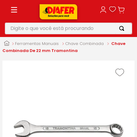
Digite o que você está procurando
TERMOS MAIS BUSCADOS
Ferramentas Manuais
Chave Combinada
Chave
1
º
motosserra
Combinada De 22 mm Tramontina
2
º
vonixx
3
º
parafusadeira
4
º
makita
5
º
furadeira