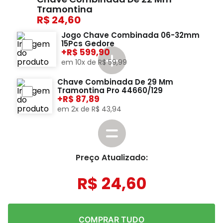
Tramontina
24,60
Jogo Chave Combinada 06-32mm
15Pcs Gedore
+
599,90
em
10
x de
R$
59
,
99
Chave Combinada De 29 Mm
Tramontina Pro 44660/129
+
87,89
em
2
x de
R$
43
,
94
Preço Atualizado:
R$
24
,
60
COMPRAR TUDO