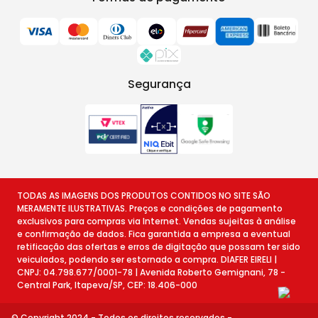
Segurança
TODAS AS IMAGENS DOS PRODUTOS CONTIDOS NO SITE SÃO
MERAMENTE ILUSTRATIVAS. Preços e condições de pagamento
exclusivos para compras via Internet. Vendas sujeitas à análise
e confirmação de dados. Fica garantida a empresa a eventual
retificação das ofertas e erros de digitação que possam ter sido
veiculados, podendo ser estornado a compra. DIAFER EIRELI |
CNPJ: 04.798.677/0001-78 | Avenida Roberto Gemignani, 78 -
Central Park, Itapeva/SP, CEP: 18.406-000
© Copyright 2024 - Todos os direitos reservados -