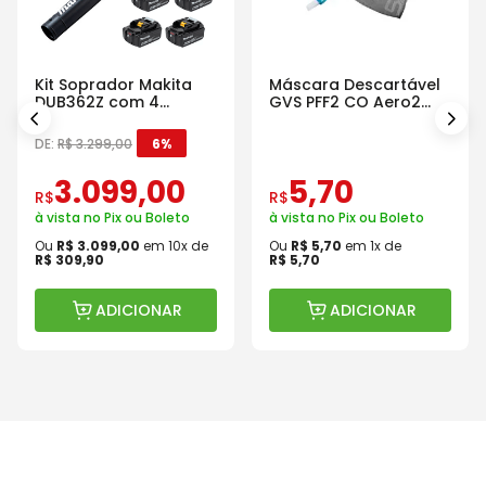
Kit Soprador Makita
Máscara Descartável
DUB362Z com 4
GVS PFF2 CO Aero2
Baterias Carregador e
Com Válvula
Maleta
DE:
R$
3
.
299
,
00
6%
3
.
099
,
00
5
,
70
R$
R$
à vista no Pix ou Boleto
à vista no Pix ou Boleto
Ou
R$
3
.
099
,
00
em
10
x de
Ou
R$
5
,
70
em
1
x de
R$
309
,
90
R$
5
,
70
ADICIONAR
ADICIONAR