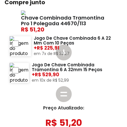
Compre junto
Chave Combinada Tramontina
Pro 1 Polegada 44670/113
51,20
Jogo De Chave Combinada 6 A 22
Mm Com 10 Peças
+
225,91
em
7
x de
R$
32
,
27
Jogo De Chave Combinada
Tramontina 6 A 32mm 15 Peças
+
529,90
em
10
x de
R$
52
,
99
Preço Atualizado:
R$
51
,
20