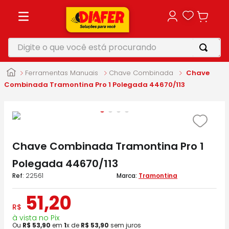
Digite o que você está procurando
TERMOS MAIS BUSCADOS
Ferramentas Manuais
Chave Combinada
Chave
1
º
motosserra
Combinada Tramontina Pro 1 Polegada 44670/113
2
º
vonixx
3
º
parafusadeira
4
º
makita
Chave Combinada Tramontina Pro 1
5
º
furadeira
Polegada 44670/113
:
22561
Tramontina
51
,
20
R$
à vista no Pix
Ou
R$
53
,
90
em
1
x de
R$
53
,
90
sem juros