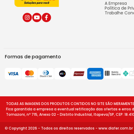
A Empresa
Política de Pr
Trabalhe Con
Formas de pagamento
TODAS AS IMAGENS DOS PRODUTOS CONTIDOS NO SITE SÃO MERAMENTE ILU
Fica garantida a empresa a eventual retificação das ofertas e erros
Tomazoni, nº 715, Anexo 02 - Distrito Industrial, Itapeva/SP, CEP: 18.4
© Copyright 2026 - Todos os direitos reservados -
www.diafer.com.br