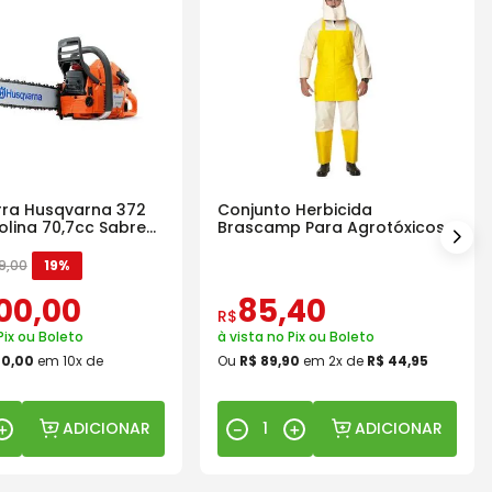
ra Husqvarna 372
Conjunto Herbicida
olina 70,7cc Sabre
Brascamp Para Agrotóxicos
30 Lavagens
9
,
00
19%
00
,
00
85
,
40
R$
Pix ou Boleto
à vista no Pix ou Boleto
00
,
00
em
10
x de
Ou
R$
89
,
90
em
2
x de
R$
44
,
95
ADICIONAR
ADICIONAR
＋
－
＋