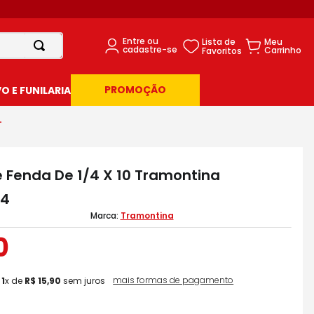
PROMOÇÃO
 E FUNILARIA
4
 Fenda De 1/4 X 10 Tramontina
34
Tramontina
0
mais formas de pagamento
m
1
x de
R$
15
,
90
sem juros