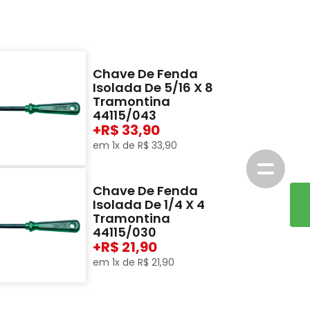
Chave De Fenda
Isolada De 5/16 X 8
Tramontina
44115/043
+
33,90
em
1
x de
R$
33
,
90
Chave De Fenda
Isolada De 1/4 X 4
Tramontina
44115/030
+
21,90
em
1
x de
R$
21
,
90