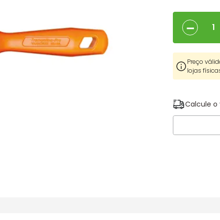
－
Preço válid
lojas física
Calcule o 