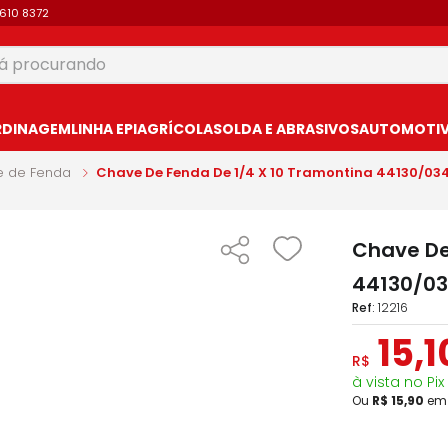
9610 8372
 procurando
USCADOS
RDINAGEM
LINHA EPI
AGRÍCOLA
SOLDA E ABRASIVOS
AUTOMOTIVO
e de Fenda
Chave De Fenda De 1/4 X 10 Tramontina 44130/03
Chave De
44130/0
:
12216
15
,
1
R$
à vista no Pix
Ou
R$
15
,
90
e