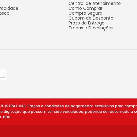
Central de Atendimento
ivacidade
Como Comprar
osco
Compra Segura
Cupom de Desconto
Prazo de Entrega
Trocas e Devoluções
STRATIVAS. Preços e condições de pagamento exclusivos para compras v
 de digitação que possam ter sido veiculados, podendo ser estornado a c
10-600