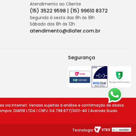
Atendimento ao Cliente
(15) 3522 9598 | (15) 99610 8372
Segunda à sexta das 8h às 18h
Sábado das 8h às 12h
atendimento@diafer.com.br
Segurança
ia Internet. Vendas sujeitas à análise e confirmação de dados.
ompra. DIAFER LTDA | CNPJ: 04.798.677/0011-40 | Avenida Guido
Tecnologia