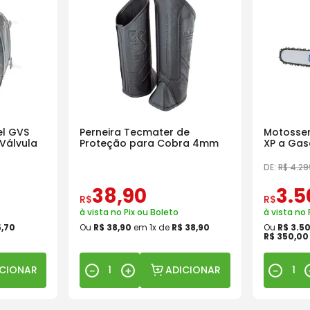
l GVS
Perneira Tecmater de
Motosser
Válvula
Proteção para Cobra 4mm
XP a Gas
18 Pol
DE:
R$
4
.
29
38
,
90
3
.
5
R$
R$
à vista no Pix ou Boleto
à vista no 
5
,
70
Ou
R$
38
,
90
em
1
x de
R$
38
,
90
Ou
R$
3
.
5
R$
350
,
00
ICIONAR
ADICIONAR
－
＋
－