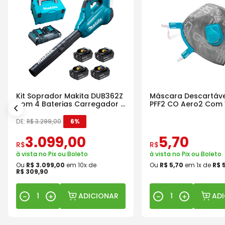
Kit Soprador Makita DUB362Z
Máscara Descartáve
com 4 Baterias Carregador e
PFF2 CO Aero2 Com 
Maleta
DE:
R$
3
.
299
,
00
6%
3
.
099
,
00
5
,
70
R$
R$
à vista no Pix ou Boleto
à vista no Pix ou Boleto
Ou
R$
3
.
099
,
00
em
10
x de
Ou
R$
5
,
70
em
1
x de
R$
R$
309
,
90
ADICIONAR
AD
－
＋
－
＋