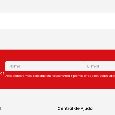
as:
Ao se cadastrar você concorda em receber e-mails promocionais e novidades. Sai
l
Central de Ajuda