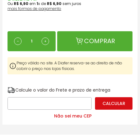
Ou
R$
6
,
90
em
1
x de
R$
6
,
90
sem juros
mais formas de pagamento
COMPRAR
－
＋
Preço válido no site. A Diafer reserva-se ao direito de não
cobrir o preço nas lojas físicas.
Calcule o valor do Frete e prazo de entrega
Não sei meu CEP