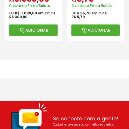
R$
R$
à vista no Pix ou Boleto
à vista no Pix ou Boleto
Ou
R$
3
.
099
,
00
em
10
x de
Ou
R$
5
,
70
em
1
x de
R$
309
,
90
R$
5
,
70
ADICIONAR
ADICIONAR
Se conecte com a gente!
Cadastre-se e receba as melhores ofertas: