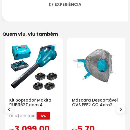
EXPERIÊNCIA
DE
Quem viu, viu também
Kit Soprador Makita
Máscara Descartável
DUB362Z com 4
GVS PFF2 CO Aero2
Baterias Carregador e
Com Válvula
Maleta
DE:
R$
3
.
299
,
00
6%
3
.
099
,
00
5
,
70