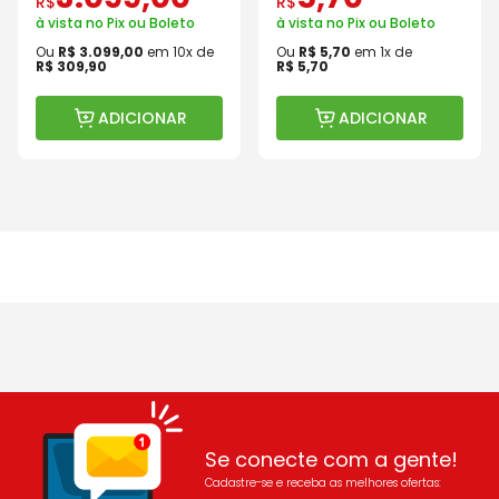
R$
R$
à vista no Pix ou Boleto
à vista no Pix ou Boleto
Ou
R$
3
.
099
,
00
em
10
x de
Ou
R$
5
,
70
em
1
x de
R$
309
,
90
R$
5
,
70
ADICIONAR
ADICIONAR
Se conecte com a gente!
Cadastre-se e receba as melhores ofertas: