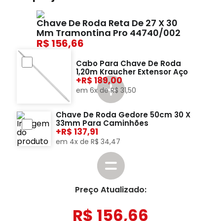
Chave De Roda Reta De 27 X 30
Mm Tramontina Pro 44740/002
156,66
Cabo Para Chave De Roda
1,20m Kraucher Extensor Aço
+
189,00
em
6
x de
R$
31
,
50
Chave De Roda Gedore 50cm 30 X
33mm Para Caminhões
+
137,91
em
4
x de
R$
34
,
47
Preço Atualizado:
R$
156
,
66