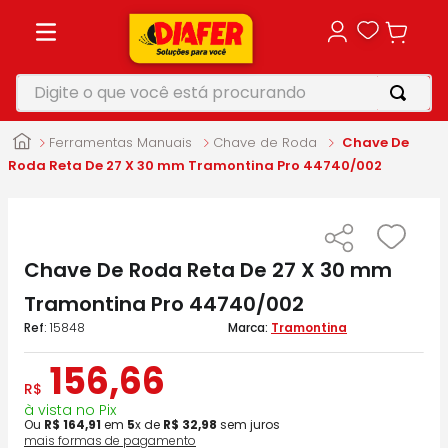
Digite o que você está procurando
TERMOS MAIS BUSCADOS
Ferramentas Manuais
Chave de Roda
Chave De
1
º
motosserra
Roda Reta De 27 X 30 mm Tramontina Pro 44740/002
2
º
furadeira
3
º
makita
Chave De Roda Reta De 27 X 30 mm
4
º
parafusadeira
Tramontina Pro 44740/002
5
º
vonixx
:
15848
Tramontina
156
,
66
R$
à vista no Pix
Ou
R$
164
,
91
em
5
x de
R$
32
,
98
sem juros
mais formas de pagamento