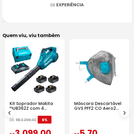
EXPERIÊNCIA
DE
Quem viu, viu também
Kit Soprador Makita
Máscara Descartável
DUB362Z com 4
GVS PFF2 CO Aero2
Baterias Carregador e
Com Válvula
Maleta
DE:
R$
3
.
299
,
00
6%
3
.
099
,
00
5
,
70