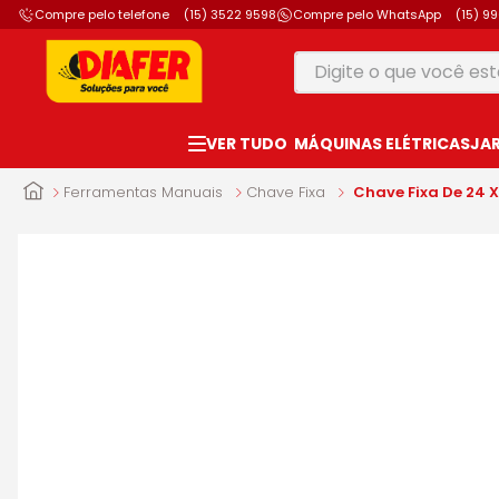
Compre pelo telefone
(15) 3522 9598
Compre pelo WhatsApp
(15) 9
Digite o que você está
TERMOS MAIS B
MÁQUINAS ELÉTRICAS
JA
1
º
motosserra
2
º
vonixx
Ferramentas Manuais
Chave Fixa
Chave Fixa De 24 
3
º
parafusadeira
4
º
furadeira
5
º
makita