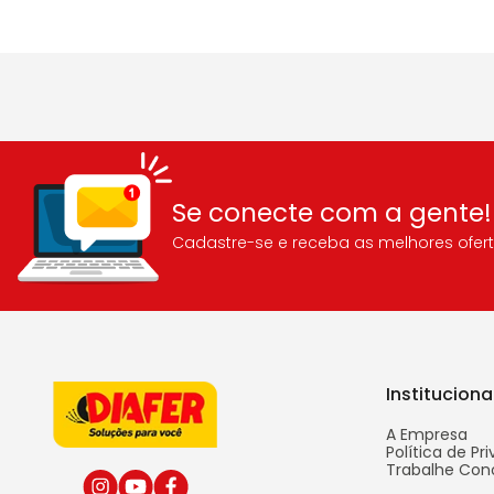
Se conecte com a gente!
Cadastre-se e receba as melhores ofert
Instituciona
A Empresa
Política de Pr
Trabalhe Con