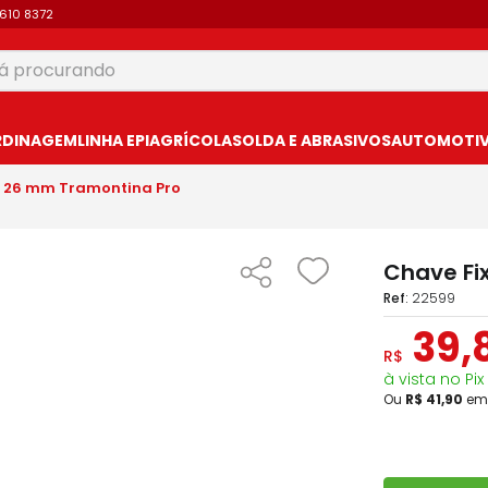
9610 8372
 procurando
USCADOS
RDINAGEM
LINHA EPI
AGRÍCOLA
SOLDA E ABRASIVOS
AUTOMOTIVO
X 26 mm Tramontina Pro
Chave Fi
:
22599
39
,
R$
à vista no Pix
Ou
R$
41
,
90
e