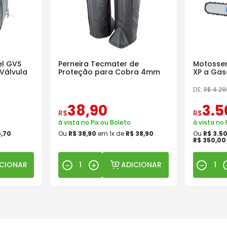
l GVS
Perneira Tecmater de
Motosser
Válvula
Proteção para Cobra 4mm
XP a Gas
18 Pol
DE:
R$
4
.
29
38
,
90
3
.
5
R$
R$
à vista no Pix ou Boleto
à vista no 
5
,
70
Ou
R$
38
,
90
em
1
x de
R$
38
,
90
Ou
R$
3
.
5
R$
350
,
00
ICIONAR
ADICIONAR
－
＋
－