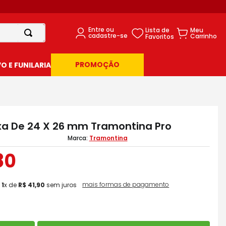
PROMOÇÃO
 E FUNILARIA
xa De 24 X 26 mm Tramontina Pro
Tramontina
80
mais formas de pagamento
m
1
x de
R$
41
,
90
sem juros