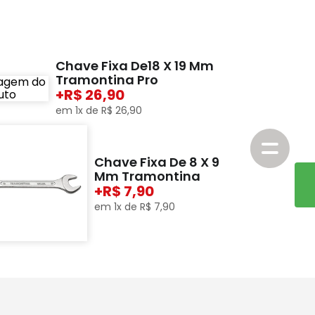
Chave Fixa De18 X 19 Mm
Tramontina Pro
+
26,90
em
1
x de
R$
26
,
90
Chave Fixa De 8 X 9
Mm Tramontina
+
7,90
em
1
x de
R$
7
,
90