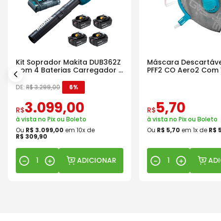
Kit Soprador Makita DUB362Z
Máscara Descartáve
com 4 Baterias Carregador e
PFF2 CO Aero2 Com 
Maleta
DE:
R$
3
.
299
,
00
6%
3
.
099
,
00
5
,
70
R$
R$
à vista no Pix ou Boleto
à vista no Pix ou Boleto
Ou
R$
3
.
099
,
00
em
10
x de
Ou
R$
5
,
70
em
1
x de
R$
R$
309
,
90
ADICIONAR
AD
－
＋
－
＋