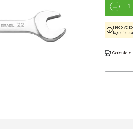
－
Preço válid
lojas física
Calcule o 