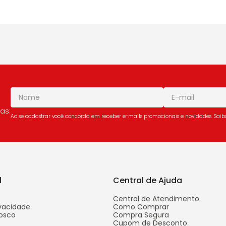
as:
Ao se cadastrar você concorda em receber e-mails promocionais e novidades. Sai
l
Central de Ajuda
Central de Atendimento
ivacidade
Como Comprar
osco
Compra Segura
Cupom de Desconto