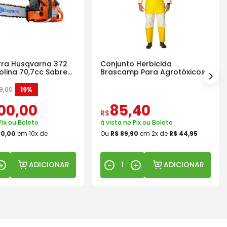
ra Husqvarna 372
Conjunto Herbicida
olina 70,7cc Sabre
Brascamp Para Agrotóxicos
30 Lavagens
9
,
00
19%
00
,
00
85
,
40
R$
Pix ou Boleto
à vista no Pix ou Boleto
00
,
00
em
10
x de
Ou
R$
89
,
90
em
2
x de
R$
44
,
95
ADICIONAR
ADICIONAR
＋
－
＋