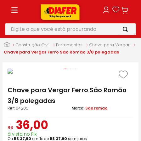
Digite o que você está procurando
TERMOS MAIS BUSCADOS
Construção Civil
Ferramentas
Chave para Vergar
1
º
motosserra
Chave para Vergar Ferro São Romão 3/8 polegadas
2
º
furadeira
3
º
makita
4
º
parafusadeira
Chave para Vergar Ferro São Romão
5
º
vonixx
3/8 polegadas
:
04205
Sao romao
36
,
00
R$
à vista no Pix
Ou
R$
37
,
90
em
1
x de
R$
37
,
90
sem juros