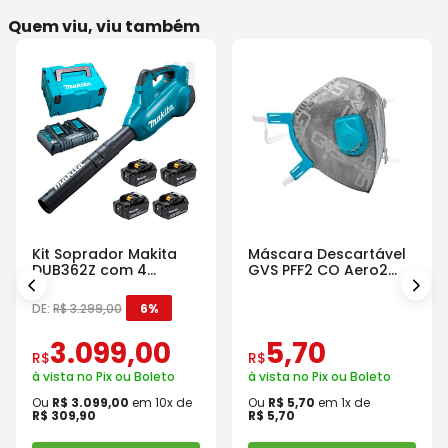
Quem viu, viu também
Kit Soprador Makita
Máscara Descartável
DUB362Z com 4
GVS PFF2 CO Aero2
Baterias Carregador e
Com Válvula
Maleta
DE:
R$
3
.
299
,
00
6%
3
.
099
,
00
5
,
70
R$
R$
à vista no Pix ou Boleto
à vista no Pix ou Boleto
Ou
R$
3
.
099
,
00
em
10
x de
Ou
R$
5
,
70
em
1
x de
R$
309
,
90
R$
5
,
70