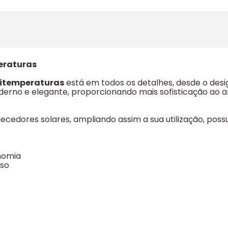
eraturas
titemperaturas
está em todos os detalhes, desde o desi
É moderno e elegante, proporcionando mais sofisticação a
edores solares, ampliando assim a sua utilização, possu
nomia
sso