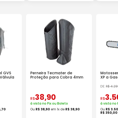
l GVS
Perneira Tecmater de
Motosser
Válvula
Proteção para Cobra 4mm
XP a Gas
18 Pol
DE:
R$
4
.
29
38
,
90
3
.
5
R$
R$
à vista no Pix ou Boleto
à vista no 
5
,
70
Ou
R$
38
,
90
em
1
x de
R$
38
,
90
Ou
R$
3
.
5
R$
350
,
00