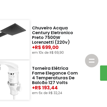
Chuveiro Acqua
Century Eletronico
Preto 7500W
Lorenzetti (220v)
+
699,00
em
10
x de
R$
69
,
90
Torneira Elétrica
Fame Elegance Com
4 Temperaturas De
Balcão 127 Volts
+
193,44
em
6
x de
R$
32
,
24