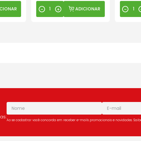
ICIONAR
ADICIONAR
－
＋
－
as:
Ao se cadastrar você concorda em receber e-mails promocionais e novidades. Sai