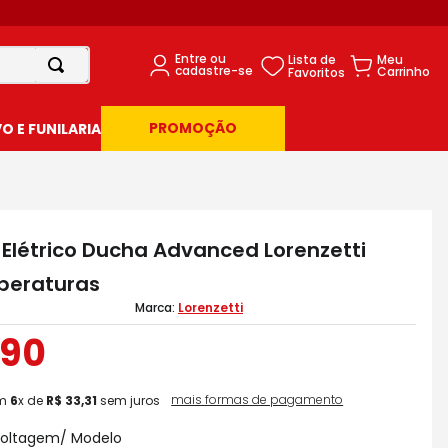
PROMOÇÃO
 E FUNILARIA
 Elétrico Ducha Advanced Lorenzetti
peraturas
Lorenzetti
90
mais formas de pagamento
m
6
x de
R$
33
,
31
sem juros
Voltagem/ Modelo