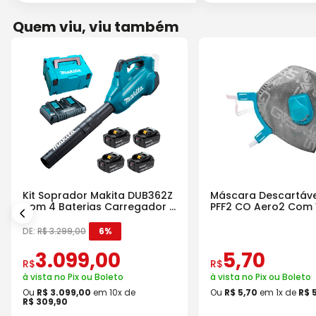
Quem viu, viu também
Kit Soprador Makita DUB362Z
Máscara Descartáve
com 4 Baterias Carregador e
PFF2 CO Aero2 Com 
Maleta
DE:
R$
3
.
299
,
00
6%
3
.
099
,
00
5
,
70
R$
R$
à vista no Pix ou Boleto
à vista no Pix ou Boleto
Ou
R$
3
.
099
,
00
em
10
x de
Ou
R$
5
,
70
em
1
x de
R$
R$
309
,
90