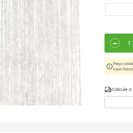
－
Preço válid
lojas física
Calcule o 