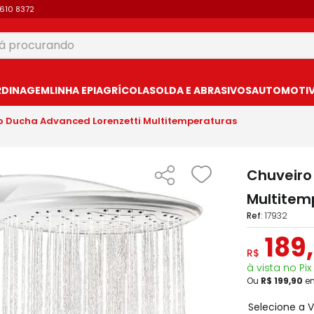
9610 8372
 procurando
USCADOS
RDINAGEM
LINHA EPI
AGRÍCOLA
SOLDA E ABRASIVOS
AUTOMOTIVO
co Ducha Advanced Lorenzetti Multitemperaturas
Chuveiro
Multitem
:
17932
189
,
R$
à vista no Pix
Ou
R$
199
,
90
e
Selecione a 