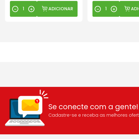
ADICIONAR
AD
－
＋
－
＋
Se conecte com a gente!
Cadastre-se e receba as melhores ofert