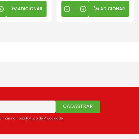
ADICIONAR
ADICIONAR
＋
－
＋
CADASTRAR
ba mais na nossa
Politica de Privacidade