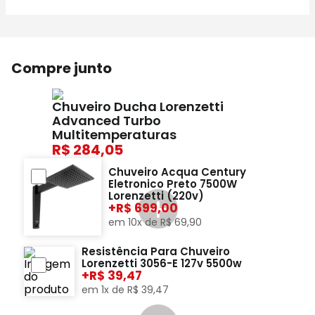
Compre junto
Chuveiro Ducha Lorenzetti
Advanced Turbo
Multitemperaturas
284,05
Chuveiro Acqua Century
Eletronico Preto 7500W
Lorenzetti (220v)
+
699,00
em
10
x de
R$
69
,
90
Resistência Para Chuveiro
Lorenzetti 3056-E 127v 5500w
+
39,47
em
1
x de
R$
39
,
47