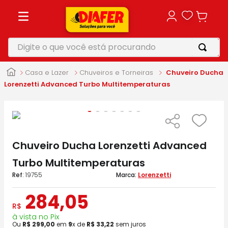
Digite o que você está procurando
TERMOS MAIS BUSCADOS
Casa e Lazer
Chuveiros e Torneiras
Chuveiro Ducha
1
º
motosserra
Lorenzetti Advanced Turbo Multitemperaturas
2
º
furadeira
3
º
vonixx
4
º
parafusadeira
Chuveiro Ducha Lorenzetti Advanced
5
º
makita
Turbo Multitemperaturas
:
19755
Lorenzetti
284
,
05
R$
à vista no Pix
Ou
R$
299
,
00
em
9
x de
R$
33
,
22
sem juros