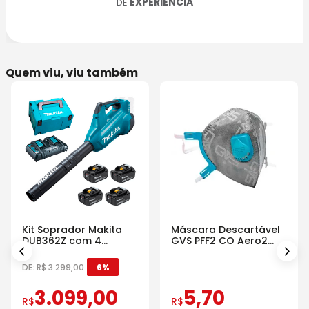
EXPERIÊNCIA
DE
Quem viu, viu também
Kit Soprador Makita
Máscara Descartável
DUB362Z com 4
GVS PFF2 CO Aero2
Baterias Carregador e
Com Válvula
Maleta
DE:
R$
3
.
299
,
00
6%
3
.
099
,
00
5
,
70
R$
R$