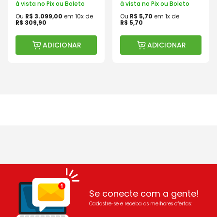
à vista no Pix ou Boleto
à vista no Pix ou Boleto
Ou
R$
3
.
099
,
00
em
10
x de
Ou
R$
5
,
70
em
1
x de
R$
309
,
90
R$
5
,
70
ADICIONAR
ADICIONAR
Se conecte com a gente!
Cadastre-se e receba as melhores ofertas: