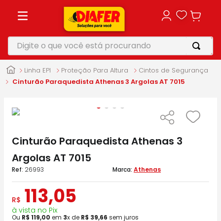
Digite o que você está procurando
TERMOS MAIS BUSCADOS
Linha EPI
Proteção Para Altura
Cintos de Segurança
1
º
motosserra
Cinturão Paraquedista Athenas 3 Argolas AT 7015
2
º
parafusadeira
3
º
vonixx
4
º
makita
Cinturão Paraquedista Athenas 3
5
º
roçadeira
Argolas AT 7015
:
26993
Athenas
113
,
05
R$
à vista no Pix
Ou
R$
119
,
00
em
3
x de
R$
39
,
66
sem juros