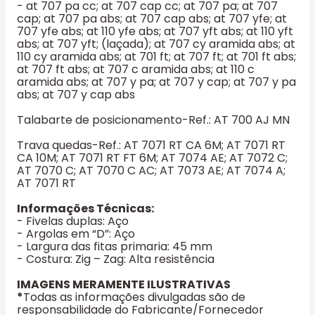
- at 707 pa cc; at 707 cap cc; at 707 pa; at 707
cap; at 707 pa abs; at 707 cap abs; at 707 yfe; at
707 yfe abs; at 110 yfe abs; at 707 yft abs; at 110 yft
abs; at 707 yft; (laçada); at 707 cy aramida abs; at
110 cy aramida abs; at 701 ft; at 707 ft; at 701 ft abs;
at 707 ft abs; at 707 c aramida abs; at 110 c
aramida abs; at 707 y pa; at 707 y cap; at 707 y pa
abs; at 707 y cap abs
Talabarte de posicionamento-Ref.: AT 700 AJ MN
Trava quedas-Ref.: AT 7071 RT CA 6M; AT 7071 RT
CA 10M; AT 7071 RT FT 6M; AT 7074 AE; AT 7072 C;
AT 7070 C; AT 7070 C AC; AT 7073 AE; AT 7074 A;
AT 7071 RT
Informações Técnicas:
- Fivelas duplas: Aço
- Argolas em “D”: Aço
- Largura das fitas primaria: 45 mm
- Costura: Zig – Zag: Alta resistência
IMAGENS MERAMENTE ILUSTRATIVAS
*
Todas as informações divulgadas são de
responsabilidade do Fabricante/Fornecedor