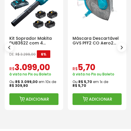
Kit Soprador Makita
Máscara Descartável
DUB362Z com 4
GVS PFF2 CO Aero2
Baterias Carregador e
Com Válvula
Maleta
DE:
R$
3
.
299
,
00
6%
3
.
099
,
00
5
,
70
R$
R$
à vista no Pix ou Boleto
à vista no Pix ou Boleto
Ou
R$
3
.
099
,
00
em
10
x de
Ou
R$
5
,
70
em
1
x de
R$
309
,
90
R$
5
,
70
ADICIONAR
ADICIONAR