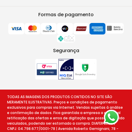
Formas de pagamento
Segurança
TODAS AS IMAGENS DOS PRODUTOS CONTIDOS NO SITE SÃO
MERAMENTE ILUSTRATIVAS. Preços e condições de pagamento
exclusivos para compras via Internet. Vendas sujeitas à análise
e confirmação de dados. Fica garantida a empresa a eventual
retificação das ofertas e erros de digitação que possam ter sido
veiculados, podendo ser estornado a compra. DIAFER EIRELI |
CNPJ: 04.798.677/0001-78 | Avenida Roberto Gemignani, 78 -