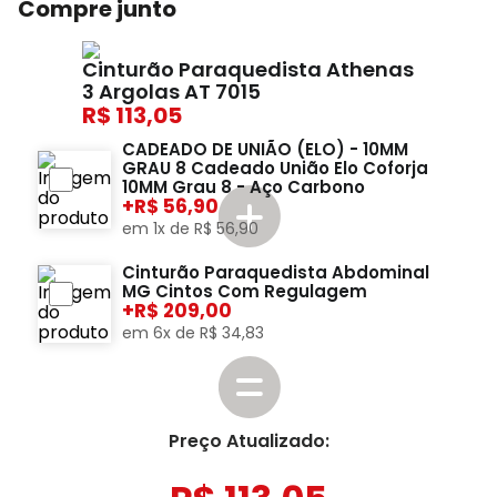
Compre junto
Cinturão Paraquedista Athenas
3 Argolas AT 7015
113,05
CADEADO DE UNIÃO (ELO) - 10MM
GRAU 8 Cadeado União Elo Coforja
10MM Grau 8 - Aço Carbono
+
56,90
em
1
x de
R$
56
,
90
Cinturão Paraquedista Abdominal
MG Cintos Com Regulagem
+
209,00
em
6
x de
R$
34
,
83
Preço Atualizado: