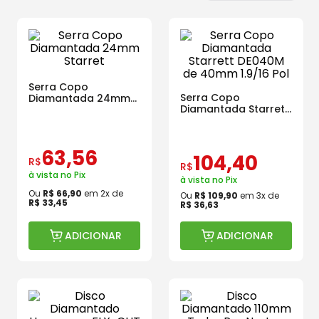
Serra Copo
Serra Copo
Diamantada 24mm
Diamantada Starrett
Starret
DE040M de 40mm
1.9/16 Pol
63
,
56
104
,
40
R$
R$
à vista no Pix
à vista no Pix
Ou
R$
66
,
90
em
2
x de
Ou
R$
109
,
90
em
3
x de
R$
33
,
45
R$
36
,
63
ADICIONAR
ADICIONAR