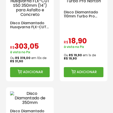
Disco Diamantado
110mm Turbo Pro
Norton
Disco Diamantado
Husqvarna FLX-CUT
S50 350mm (14")
para Asfalto e
18
,
90
Concreto
R$
303
,
05
à vista no Pix
R$
à vista no Pix
Ou
R$
19
,
90
em
1
x de
Ou
R$
319
,
00
em
10
x de
R$
19
,
90
R$
31
,
90
ADICIONAR
ADICIONAR
Disco Diamantado