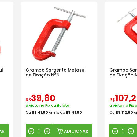
ul
Grampo Sargento Metasul
Grampo Sar
de Fixação N°3
de Fixação 
39
,
80
107
,
2
R$
R$
à vista no Pix ou Boleto
à vista no Pix 
Ou
R$
41
,
90
em
1
x de
R$
41
,
90
Ou
R$
112
,
90
e
AR
ADICIONAR
－
＋
－
＋