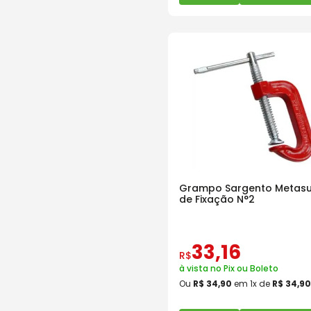
Grampo Sargento Metasu
de Fixação N°2
33
,
16
R$
à vista no Pix ou Boleto
Ou
R$
34
,
90
em
1
x de
R$
34
,
90