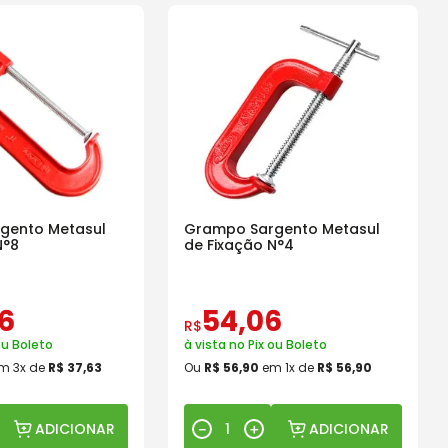
gento Metasul
Grampo Sargento Metasul
N°8
de Fixação N°4
6
54
,
06
R$
ou Boleto
à vista no Pix ou Boleto
m
3
x de
R$
37
,
63
Ou
R$
56
,
90
em
1
x de
R$
56
,
90
ADICIONAR
ADICIONAR
－
＋