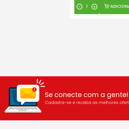
ADICION
－
＋
Se conecte com a gente!
Cadastre-se e receba as melhores ofert