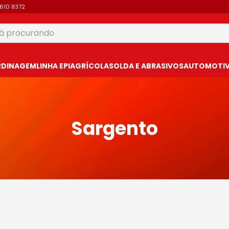
9610 8372
 procurando
USCADOS
RDINAGEM
LINHA EPI
AGRÍCOLA
SOLDA E ABRASIVOS
AUTOMOTIVO
Sargento