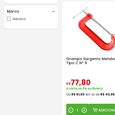
Marca
Metalsul
Grampo Sargento Metals
Tipo C Nº 6
77
,
80
R$
à vista no Pix ou Boleto
Ou
R$
81
,
90
em
2
x de
R$
40
,
95
ADICION
－
＋