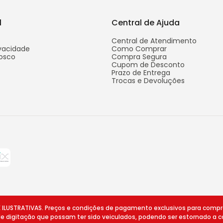
l
Central de Ajuda
Central de Atendimento
ivacidade
Como Comprar
osco
Compra Segura
Cupom de Desconto
Prazo de Entrega
Trocas e Devoluções
STRATIVAS. Preços e condições de pagamento exclusivos para compras v
 de digitação que possam ter sido veiculados, podendo ser estornado a c