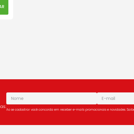
AR
as:
Ao se cadastrar você concorda em receber e-mails promocionais e novidades. Sai