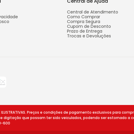
l
Central de Ajuda
Central de Atendimento
ivacidade
Como Comprar
osco
Compra Segura
Cupom de Desconto
Prazo de Entrega
Trocas e Devoluções
STRATIVAS. Preços e condições de pagamento exclusivos para compras v
 de digitação que possam ter sido veiculados, podendo ser estornado a c
10-600