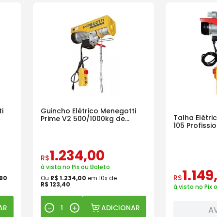
i
Guincho Elétrico Menegotti
Talha Elétri
Prime V2 500/1000kg de
105 Profissi
Coluna
1
.
234
,
00
R$
à vista no Pix ou Boleto
1
.
149
R$
90
Ou
R$
1
.
234
,
00
em
10
x de
R$
123
,
40
à vista no Pix 
AR
ADICIONAR
－
＋
A