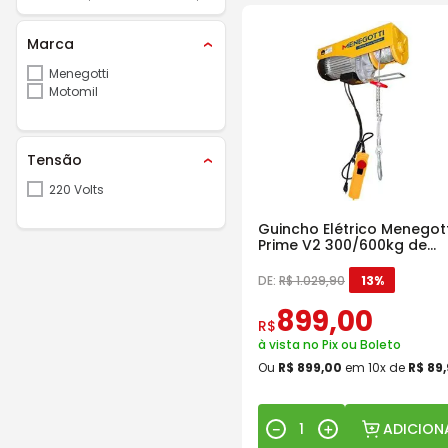
Marca
Menegotti
Motomil
Tensão
220 Volts
Guincho Elétrico Menegott
Prime V2 300/600kg de
Coluna
DE:
R$
1
.
029
,
90
13%
899
,
00
R$
à vista no Pix ou Boleto
Ou
R$
899
,
00
em
10
x de
R$
89
,
ADICION
－
＋