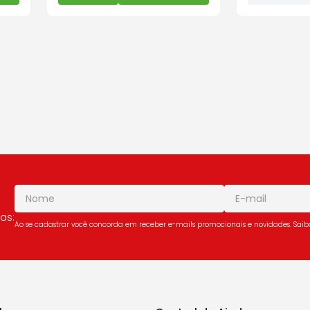
as:
Ao se cadastrar você concorda em receber e-mails promocionais e novidades. Sai