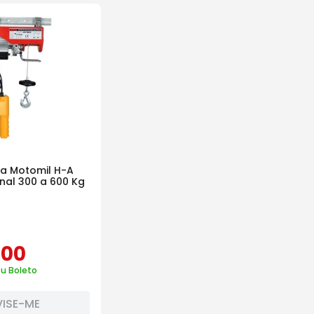
ca Motomil H-A
onal 300 a 600 Kg
,
00
ou Boleto
VISE-ME