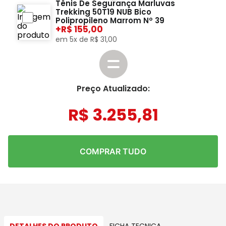
Tênis De Segurança Marluvas
Trekking 50T19 NUB Bico
Polipropileno Marrom Nº 39
+
155,00
em
5
x de
R$
31
,
00
Preço Atualizado:
R$
3
.
255
,
81
COMPRAR TUDO
DETALHES DO PRODUTO
FICHA TECNICA