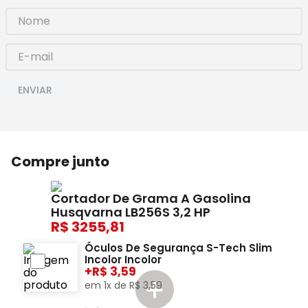
ENVIAR
Compre junto
Cortador De Grama A Gasolina
Husqvarna LB256S 3,2 HP
3255,81
Óculos De Segurança S-Tech Slim
Incolor Incolor
+
3,59
em
1
x de
R$
3
,
59