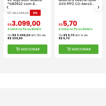
DUB362Z com 4
GVS PFF2 CO Aero2
Baterias Carregador e
Com Válvula
Maleta
DE:
R$
3
.
299
,
00
6%
3
.
099
,
00
5
,
70
R$
R$
à vista no Pix ou Boleto
à vista no Pix ou Boleto
Ou
R$
3
.
099
,
00
em
10
x de
Ou
R$
5
,
70
em
1
x de
R$
309
,
90
R$
5
,
70
ADICIONAR
ADICIONAR