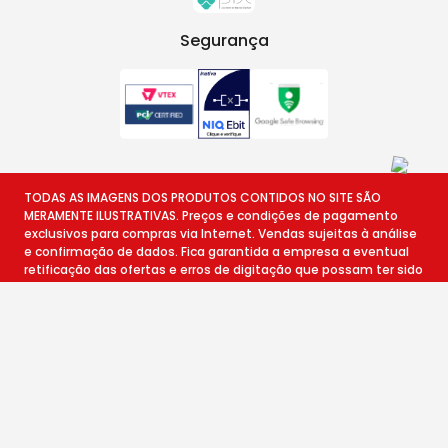
Segurança
TODAS AS IMAGENS DOS PRODUTOS CONTIDOS NO SITE SÃO
MERAMENTE ILUSTRATIVAS. Preços e condições de pagamento
exclusivos para compras via Internet. Vendas sujeitas à análise
e confirmação de dados. Fica garantida a empresa a eventual
retificação das ofertas e erros de digitação que possam ter sido
veiculados, podendo ser estornado a compra. DIAFER EIRELI |
CNPJ: 04.798.677/0001-78 | Avenida Roberto Gemignani, 78 -
Central Park, Itapeva/SP, CEP: 18.406-000
© Copyright 2024 - Todos os direitos reservados -
www.diafer.com.br
Tecnologia