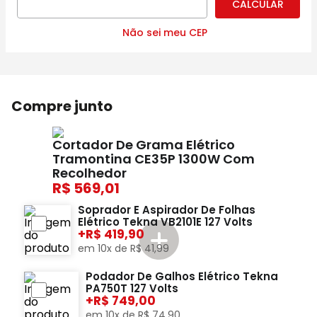
Não sei meu CEP
Compre junto
Cortador De Grama Elétrico
Tramontina CE35P 1300W Com
Recolhedor
569,01
Soprador E Aspirador De Folhas
Elétrico Tekna VB2101E 127 Volts
+
419,90
em
10
x de
R$
41
,
99
Podador De Galhos Elétrico Tekna
PA750T 127 Volts
+
749,00
em
10
x de
R$
74
,
90