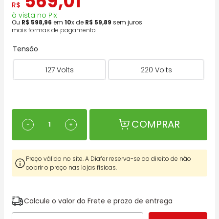
569
,
01
R$
à vista no Pix
Ou
R$
598
,
96
em
10
x de
R$
59
,
89
sem juros
mais formas de pagamento
Tensão
127 Volts
220 Volts
COMPRAR
－
＋
Preço válido no site. A Diafer reserva-se ao direito de não
cobrir o preço nas lojas físicas.
Calcule o valor do Frete e prazo de entrega