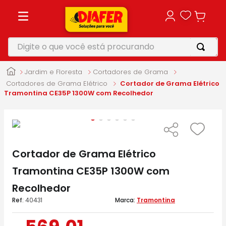
Digite o que você está procurando
TERMOS MAIS BUSCADOS
Jardim e Floresta
Cortadores de Grama
1
º
motosserra
Cortadores de Grama Elétrico
Cortador de Grama Elétrico
Tramontina CE35P 1300W com Recolhedor
2
º
furadeira
3
º
vonixx
4
º
parafusadeira
Cortador de Grama Elétrico
5
º
makita
Tramontina CE35P 1300W com
Recolhedor
:
40431
Tramontina