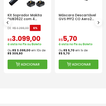
Kit Soprador Makita
Máscara Descartável
DUB362Z com 4
GVS PFF2 CO Aero2
Baterias Carregador e
Com Válvula
Maleta
DE:
R$
3
.
299
,
00
6%
3
.
099
,
00
5
,
70
R$
R$
à vista no Pix ou Boleto
à vista no Pix ou Boleto
Ou
R$
3
.
099
,
00
em
10
x de
Ou
R$
5
,
70
em
1
x de
R$
309
,
90
R$
5
,
70
ADICIONAR
ADICIONAR