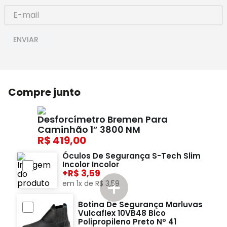
ENVIAR
Compre junto
Desforcímetro Bremen Para
Caminhão 1” 3800 NM
419,00
Óculos De Segurança S-Tech Slim
Incolor Incolor
+
3,59
em
1
x de
R$
3
,
59
Botina De Segurança Marluvas
Vulcaflex 10VB48 Bico
Polipropileno Preto Nº 41