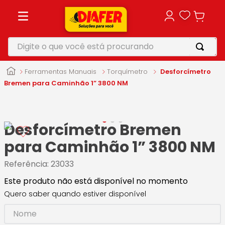
Digite o que você está procurando
TERMOS MAIS BUSCADOS
Ferramentas Manuais
Torquímetro
Desforcímetro
1
º
motosserra
Bremen para Caminhão 1” 3800 NM
2
º
furadeira
3
º
makita
Desforcímetro Bremen
4
º
parafusadeira
para Caminhão 1” 3800 NM
5
º
vonixx
Referência
:
23033
Este produto não está disponível no momento
Quero saber quando estiver disponível