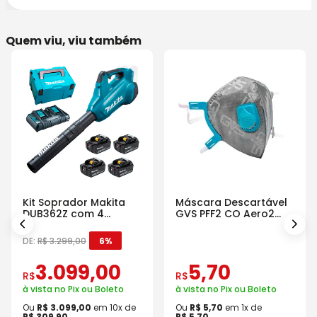
Quem viu, viu também
Kit Soprador Makita
Máscara Descartável
DUB362Z com 4
GVS PFF2 CO Aero2
Baterias Carregador e
Com Válvula
Maleta
DE:
R$
3
.
299
,
00
6%
3
.
099
,
00
5
,
70
R$
R$
à vista no Pix ou Boleto
à vista no Pix ou Boleto
Ou
R$
3
.
099
,
00
em
10
x de
Ou
R$
5
,
70
em
1
x de
R$
309
,
90
R$
5
,
70