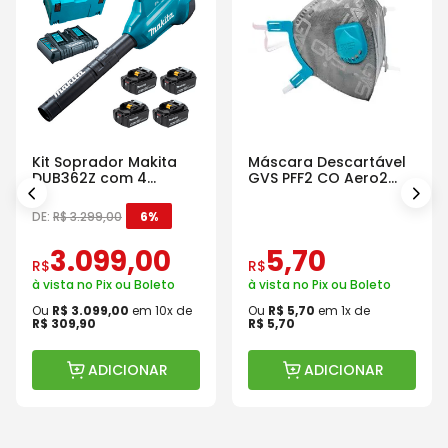
Kit Soprador Makita
Máscara Descartável
DUB362Z com 4
GVS PFF2 CO Aero2
Baterias Carregador e
Com Válvula
Maleta
DE:
R$
3
.
299
,
00
6%
3
.
099
,
00
5
,
70
R$
R$
à vista no Pix ou Boleto
à vista no Pix ou Boleto
Ou
R$
3
.
099
,
00
em
10
x de
Ou
R$
5
,
70
em
1
x de
R$
309
,
90
R$
5
,
70
ADICIONAR
ADICIONAR