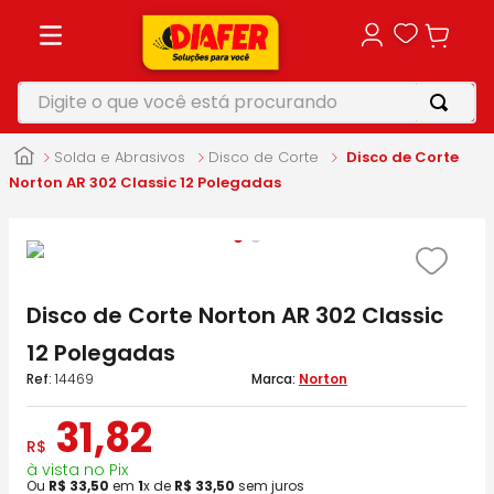
Digite o que você está procurando
TERMOS MAIS BUSCADOS
Solda e Abrasivos
Disco de Corte
Disco de Corte
1
º
motosserra
Norton AR 302 Classic 12 Polegadas
2
º
vonixx
3
º
parafusadeira
4
º
furadeira
Disco de Corte Norton AR 302 Classic
5
º
makita
12 Polegadas
:
14469
Norton
31
,
82
R$
à vista no Pix
Ou
R$
33
,
50
em
1
x de
R$
33
,
50
sem juros