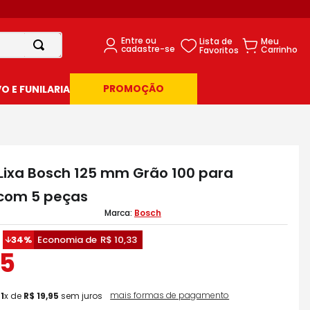
PROMOÇÃO
 E FUNILARIA
 Lixa Bosch 125 mm Grão 100 para
com 5 peças
Bosch
34%
Economia de
R$
10
,
33
5
mais formas de pagamento
m
1
x de
R$
19
,
95
sem juros