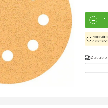
－
Preço válid
lojas física
Calcule o 