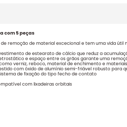
ra com 5 peças
de remoção de material excecional e tem uma vida útil 
stimento de estearato de cálcio que reduz a acumulação 
etrostático e espaço entre os grãos garante uma remoção
 como verniz, reboco, material de enchimento e materiais
stido com óxido de alumínio semi-friável robusto para q
stema de fixação do tipo fecho de contato
mpatível com lixadeiras orbitais