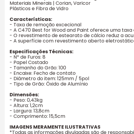
Materiais Minerais | Corian, Varicor
Plásticos e Fibra de Vidro
Características:
- Taxa de remoção excecional
- A C470 Best for Wood and Paint oferece uma taxa
- O revestimento de estearato de cálcio reduz a a
- A superfície com revestimento aberto eletrostáti
Especificações Técnicas:
- Nº de Furos: 8
- Papel Costado
- Tamanho do Grão: 100
- Encaixe: Fecho de contato
- Diâmetro do item: 125mm / 5pol
- Tipo de Grão: Óxido de Alumínio
Dimensões:
- Peso: 0,43kg
- Altura: 1,2cm
- Largura: 13,8cm
- Comprimento: 15,5cm
IMAGENS MERAMENTE ILUSTRATIVAS
*Todas as informações divulgadas são de responsab