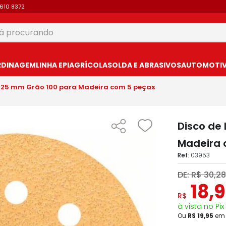
9610 8372
 procurando
USCADOS
RDINAGEM
LINHA EPI
AGRÍCOLA
SOLDA E ABRASIVOS
AUTOMOTIVO
h 125 mm Grão 100 para Madeira com 5 peças
Disco de
Madeira 
:
03953
DE:
R$
30
,
28
18
,
9
R$
à vista no Pix
Ou
R$
19
,
95
e