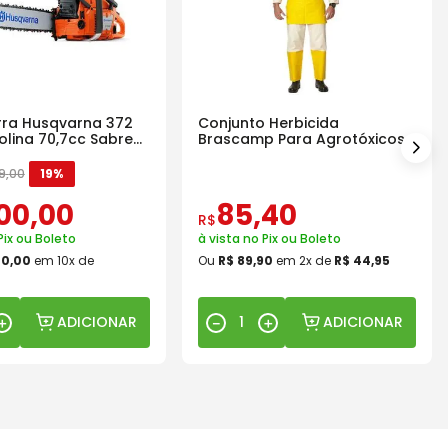
ra Husqvarna 372
Conjunto Herbicida
olina 70,7cc Sabre
Brascamp Para Agrotóxicos
30 Lavagens
9
,
00
19%
00
,
00
85
,
40
R$
Pix ou Boleto
à vista no Pix ou Boleto
00
,
00
em
10
x de
Ou
R$
89
,
90
em
2
x de
R$
44
,
95
ADICIONAR
ADICIONAR
＋
－
＋