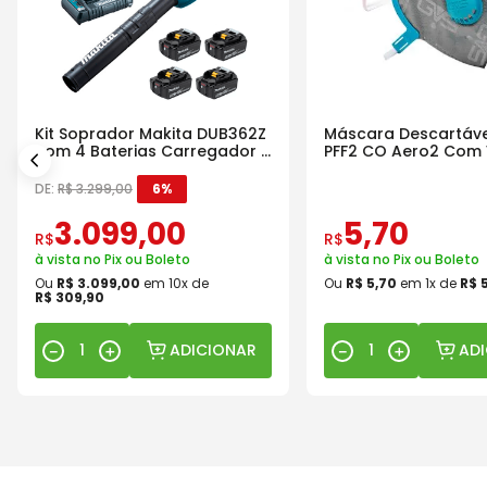
Kit Soprador Makita DUB362Z
Máscara Descartáve
com 4 Baterias Carregador e
PFF2 CO Aero2 Com 
Maleta
DE:
R$
3
.
299
,
00
6%
3
.
099
,
00
5
,
70
R$
R$
à vista no Pix ou Boleto
à vista no Pix ou Boleto
Ou
R$
3
.
099
,
00
em
10
x de
Ou
R$
5
,
70
em
1
x de
R$
R$
309
,
90
ADICIONAR
AD
－
＋
－
＋