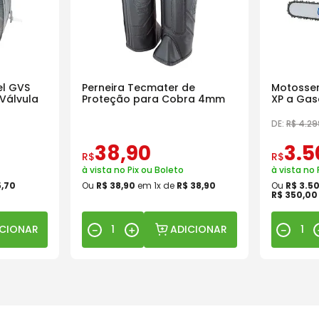
l GVS
Perneira Tecmater de
Motosser
Válvula
Proteção para Cobra 4mm
XP a Gas
18 Pol
DE:
R$
4
.
29
38
,
90
3
.
5
R$
R$
à vista no Pix ou Boleto
à vista no 
5
,
70
Ou
R$
38
,
90
em
1
x de
R$
38
,
90
Ou
R$
3
.
5
R$
350
,
00
ICIONAR
ADICIONAR
－
＋
－