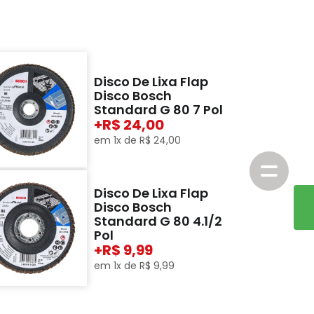
Disco De Lixa Flap
Disco Bosch
Standard G 80 7 Pol
+
24,00
em
1
x de
R$
24
,
00
Disco De Lixa Flap
Disco Bosch
Standard G 80 4.1/2
Pol
+
9,99
em
1
x de
R$
9
,
99