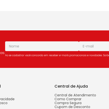
as:
Ao se cadastrar você concorda em receber e-mails promocionais e novidades. Sai
l
Central de Ajuda
Central de Atendimento
ivacidade
Como Comprar
osco
Compra Segura
Cupom de Desconto