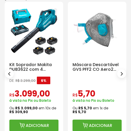
Kit Soprador Makita
Máscara Descartável
DUB362Z com 4
GVS PFF2 CO Aero2
Baterias Carregador e
Com Válvula
Maleta
DE:
R$
3
.
299
,
00
6%
3
.
099
,
00
5
,
70
R$
R$
à vista no Pix ou Boleto
à vista no Pix ou Boleto
Ou
R$
3
.
099
,
00
em
10
x de
Ou
R$
5
,
70
em
1
x de
R$
309
,
90
R$
5
,
70
ADICIONAR
ADICIONAR