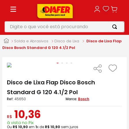
Digite o que você está procurando
TERMOS MAIS BUSCADOS
Solda e Abrasivos
Disco de Lixa
Disco de Lixa Flap
1
º
motosserra
Disco Bosch Standard G 120 4.1/2 Pol
2
º
parafusadeira
3
º
vonixx
4
º
makita
Disco de Lixa Flap Disco Bosch
5
º
roçadeira
Standard G 120 4.1/2 Pol
:
45650
Bosch
10
,
36
R$
à vista no Pix
Ou
R$
10
,
90
em
1
x de
R$
10
,
90
sem juros