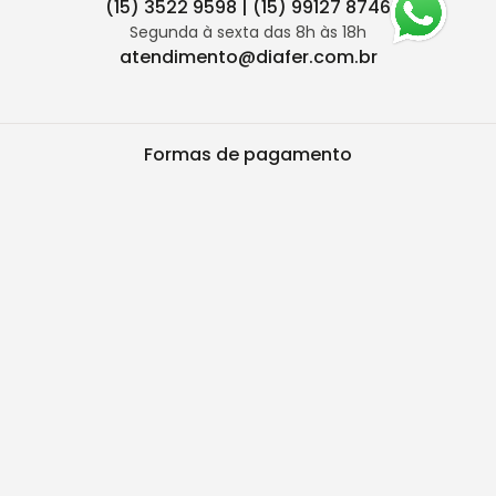
(15) 3522 9598 | (15) 99127 8746
Segunda à sexta das 8h às 18h
atendimento@diafer.com.br
Formas de pagamento
Segurança
TODAS AS IMAGENS DOS PRODUTOS CONTIDOS NO SITE SÃO
MERAMENTE ILUSTRATIVAS. Preços e condições de pagamento