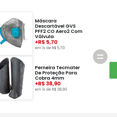
Máscara
Descartável GVS
PFF2 CO Aero2 Com
Válvula
+
5,70
em
1
x de
R$
5
,
70
Perneira Tecmater
De Proteção Para
Cobra 4mm
+
38,90
em
1
x de
R$
38
,
90