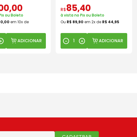
00
,
00
85
,
40
R$
Pix ou Boleto
à vista no Pix ou Boleto
00
,
00
em
10
x de
Ou
R$
89
,
90
em
2
x de
R$
44
,
95
ADICIONAR
ADICIONAR
＋
－
＋
CADASTRAR