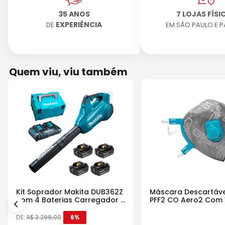
35 ANOS
7 LOJAS FÍSI
EXPERIÊNCIA
DE
EM SÃO PAULO E 
Quem viu, viu também
Kit Soprador Makita DUB362Z
Máscara Descartáve
com 4 Baterias Carregador e
PFF2 CO Aero2 Com 
Maleta
DE:
R$
3
.
299
,
00
6%