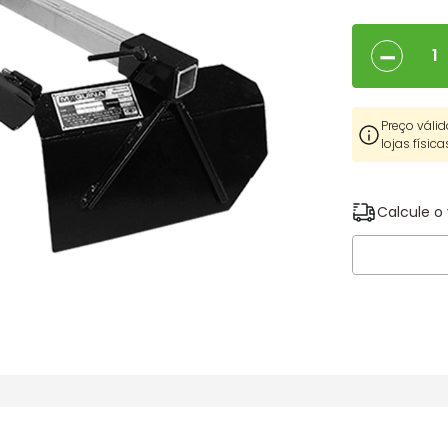
－
Preço válid
lojas física
Calcule o 