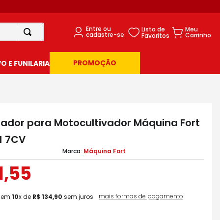
PROMOÇÃO
 E FUNILARIA
rador para Motocultivador Máquina Fort
1 7CV
Máquina Fort
1
,
55
mais formas de pagamento
em
10
x de
R$
134
,
90
sem juros