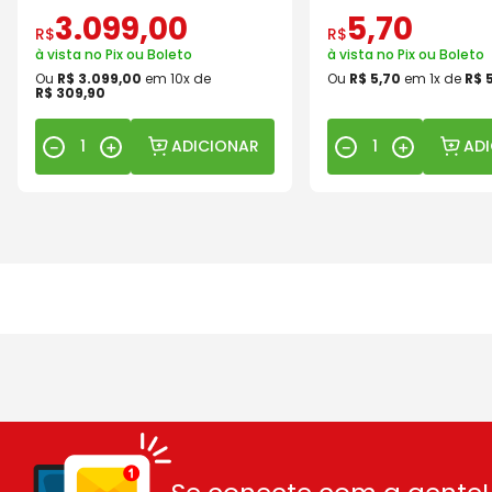
3
.
099
,
00
5
,
70
R$
R$
à vista no Pix ou Boleto
à vista no Pix ou Boleto
Ou
R$
3
.
099
,
00
em
10
x de
Ou
R$
5
,
70
em
1
x de
R$
R$
309
,
90
ADICIONAR
AD
－
＋
－
＋