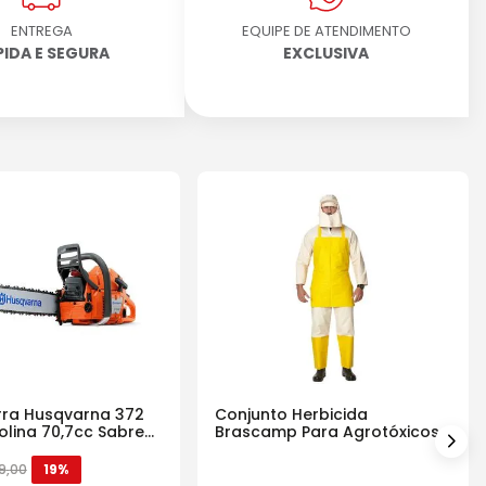
ENTREGA
EQUIPE DE ATENDIMENTO
PIDA E SEGURA
EXCLUSIVA
ra Husqvarna 372
Conjunto Herbicida
olina 70,7cc Sabre
Brascamp Para Agrotóxicos
30 Lavagens
9
,
00
19%