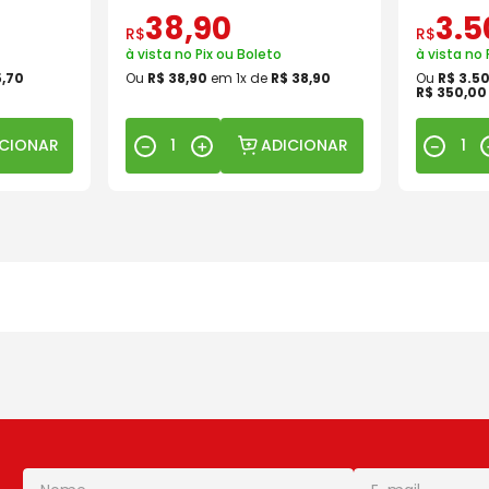
38
,
90
3
.
5
R$
R$
à vista no Pix ou Boleto
à vista no 
5
,
70
Ou
R$
38
,
90
em
1
x de
R$
38
,
90
Ou
R$
3
.
5
R$
350
,
00
ICIONAR
ADICIONAR
－
＋
－