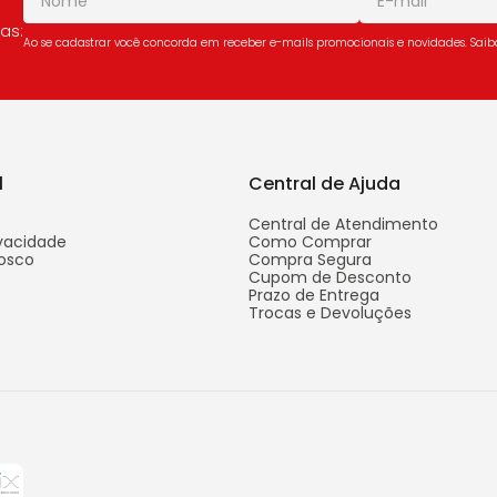
as:
Ao se cadastrar você concorda em receber e-mails promocionais e novidades. Sai
l
Central de Ajuda
Central de Atendimento
ivacidade
Como Comprar
osco
Compra Segura
Cupom de Desconto
Prazo de Entrega
Trocas e Devoluções