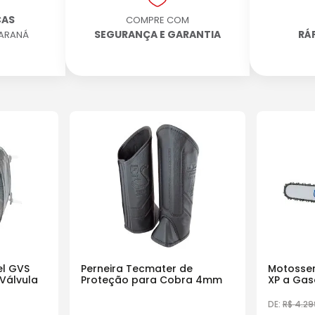
CAS
COMPRE COM
SEGURANÇA E GARANTIA
RÁ
PARANÁ
l GVS
Perneira Tecmater de
Motosser
Válvula
Proteção para Cobra 4mm
XP a Gas
18 Pol
DE:
R$
4
.
29