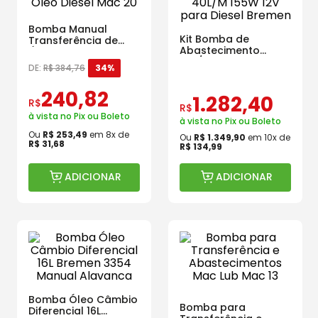
Bomba Manual
Kit Bomba de
Transferência de
Abastecimento
Óleo Diesel Mac 20
40L/M 155W 12V para
DE:
R$
384
,
76
34%
Diesel Bremen
240
,
82
1
.
282
,
40
R$
R$
à vista no Pix ou Boleto
à vista no Pix ou Boleto
Ou
R$
253
,
49
em
8
x de
Ou
R$
1
.
349
,
90
em
10
x de
R$
31
,
68
R$
134
,
99
ADICIONAR
ADICIONAR
Bomba Óleo Câmbio
Bomba para
Diferencial 16L