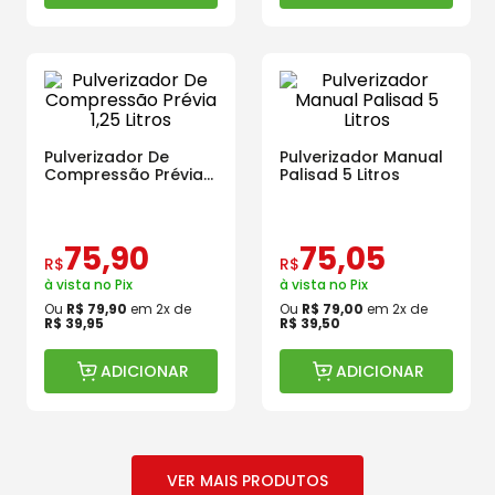
Pulverizador De
Pulverizador Manual
Compressão Prévia
Palisad 5 Litros
1,25 Litros
75
,
90
75
,
05
R$
R$
à vista no Pix
à vista no Pix
Ou
R$
79
,
90
em
2
x de
Ou
R$
79
,
00
em
2
x de
R$
39
,
95
R$
39
,
50
ADICIONAR
ADICIONAR