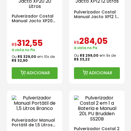
Pulverizador Costal
Pulverizador Costal
Manual Jacto XP12 12
Manual Jacto XP20
Litros
20 Litros
284
,
05
312
,
55
R$
R$
à vista no Pix
à vista no Pix
Ou
R$
299
,
00
em
9
x de
Ou
R$
329
,
00
em
10
x de
R$
33
,
22
R$
32
,
90
ADICIONAR
ADICIONAR
Pulverizador Manual
Portátil de 1,5 Litros
Pulverizador Costal 2
Branco