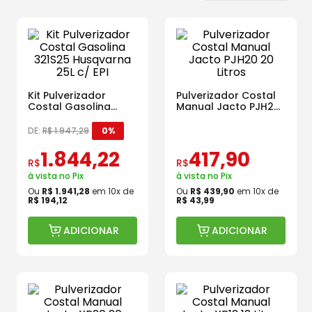
Kit Pulverizador
Pulverizador Costal
Costal Gasolina
Manual Jacto PJH20
321S25 Husqvarna
20 Litros
25L c/ EPI
DE:
R$
1
.
947
,
29
0%
1
.
844
,
22
417
,
90
R$
R$
à vista no Pix
à vista no Pix
Ou
R$
1
.
941
,
28
em
10
x de
Ou
R$
439
,
90
em
10
x de
R$
194
,
12
R$
43
,
99
ADICIONAR
ADICIONAR