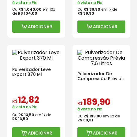
à vista no Pix
à vista no Pix
Ou
R$
1
.
040
,
00
em
10
x
Ou
R$
39
,
90
em
1
x de
de
R$
104
,
00
R$
39
,
90
ADICIONAR
ADICIONAR
Pulverizador Leve
Pulverizador De
Export 370 Ml
Compressão Prévia
7,6 Litros
12
,
82
189
,
90
R$
R$
à vista no Pix
à vista no Pix
Ou
R$
13
,
50
em
1
x de
Ou
R$
199
,
90
em
6
x de
R$
13
,
50
R$
33
,
31
ADICIONAR
ADICIONAR