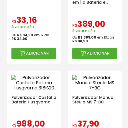
em 1 a Bateria e
Manual 20L PU
Brudden SS20B
33
,
16
R$
389
,
00
R$
à vista no Pix
à vista no Pix
Ou
R$
34
,
90
em
1
x de
Ou
R$
389
,
00
em
10
x de
R$
34
,
90
R$
38
,
90
ADICIONAR
ADICIONAR
Pulverizador Costal a
Pulverizador Manual
Bateria Husqvarna
Steula MS 7-BC
318iS20
988
,
00
37
,
90
R$
R$