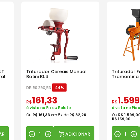
0T
Triturador Cereais Manual
Triturador F
ral
Botini B03
Tramontina
DE:
R$
290
,
53
44%
161
,
33
1
.
599
R$
R$
à vista no Pix ou Boleto
à vista no Pix 
Ou
R$
161
,
33
em
5
x de
R$
32
,
26
Ou
R$
1
.
599
,
0
R$
159
,
90
AR
ADICIONAR
－
＋
－
＋