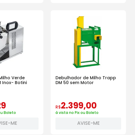
Milho Verde
Debulhador de Milho Trapp
 Inox- Botini
DM 50 sem Motor
29
2
.
399
,
00
R$
ou Boleto
à vista no Pix ou Boleto
VISE-ME
AVISE-ME