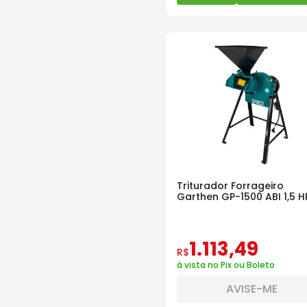
Triturador Forrageiro
Garthen GP-1500 ABI 1,5 H
Monofásico
1
.
113
,
49
R$
à vista no Pix ou Boleto
AVISE-ME