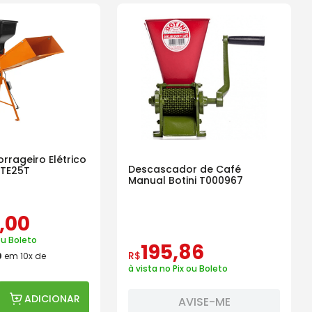
orrageiro Elétrico
Descascador de Café
 TE25T
Manual Botini T000967
,
00
ou Boleto
195
,
86
R$
0
em
10
x de
à vista no Pix ou Boleto
ADICIONAR
AVISE-ME