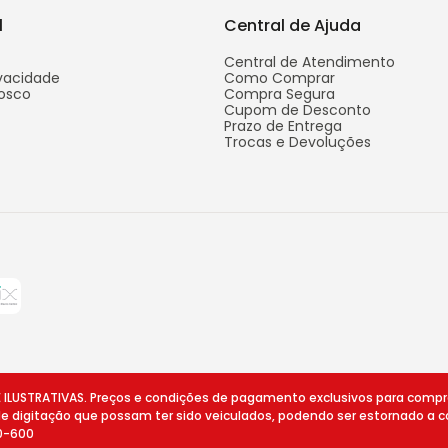
l
Central de Ajuda
Central de Atendimento
ivacidade
Como Comprar
osco
Compra Segura
Cupom de Desconto
Prazo de Entrega
Trocas e Devoluções
STRATIVAS. Preços e condições de pagamento exclusivos para compras v
 de digitação que possam ter sido veiculados, podendo ser estornado a c
10-600