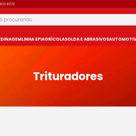
9610 8372
 procurando
USCADOS
RDINAGEM
LINHA EPI
AGRÍCOLA
SOLDA E ABRASIVOS
AUTOMOTIVO
Trituradores