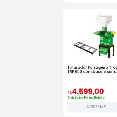
Triturador Forrageiro Tra
TRF 600 com base e sem
motor
4
.
599
,
00
R$
à vista no Pix ou Boleto
AVISE-ME