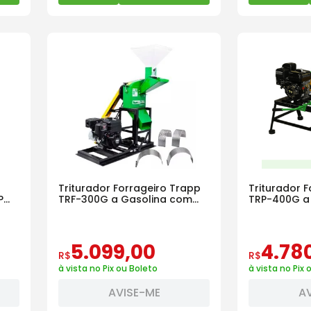
Triturador Forrageiro Trapp
Triturador 
P
TRF-300G a Gasolina com
TRP-400G a
Motor 7,0Hp
5
.
099
,
00
4
.
78
R$
R$
à vista no Pix ou Boleto
à vista no Pix 
AVISE-ME
A