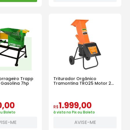
Forrageiro Trapp
Triturador Orgânico
 Gasolina 7hp
Tramontina TRO25 Motor 2
HP
0
,
00
1
.
999
,
00
R$
ou Boleto
à vista no Pix ou Boleto
VISE-ME
AVISE-ME