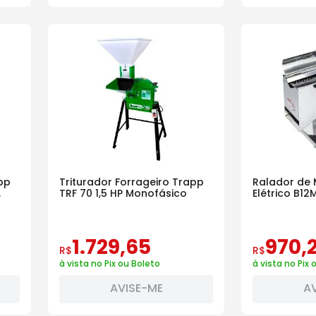
pp
Triturador Forrageiro Trapp
Ralador de 
TRF 70 1,5 HP Monofásico
Elétrico B12M
1
.
729
,
65
970
,
R$
R$
à vista no Pix ou Boleto
à vista no Pix 
AVISE-ME
A