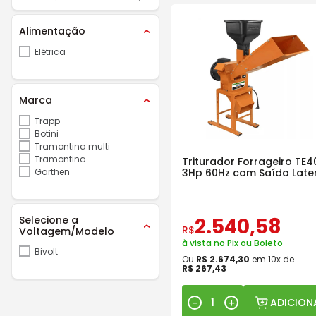
Alimentação
Elétrica
Marca
Trapp
Botini
Tramontina multi
Tramontina
Triturador Forrageiro TE4
Garthen
3Hp 60Hz com Saída Late
Selecione a
2
.
540
,
58
R$
Voltagem/Modelo
à vista no Pix ou Boleto
Bivolt
Ou
R$
2
.
674
,
30
em
10
x de
R$
267
,
43
ADICION
－
＋