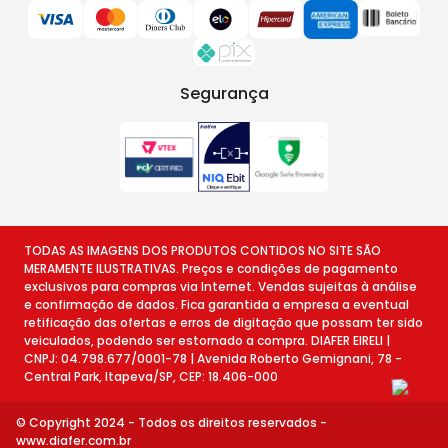
Segurança
TODAS AS IMAGENS DOS PRODUTOS CONTIDOS NO SITE SÃO
MERAMENTE ILUSTRATIVAS. Preços e condições de pagamento
exclusivos para compras via Internet. Vendas sujeitas à análise
e confirmação de dados. Fica garantida a empresa a eventual
retificação das ofertas e erros de digitação que possam ter sido
veiculados, podendo ser estornado a compra. DIAFER EIRELI |
CNPJ: 04.798.677/0001-78 | Avenida Roberto Gemignani, 78 -
Central Park, Itapeva/SP, CEP: 18.406-000
© Copyright 2024 - Todos os direitos reservados -
www.diafer.com.br