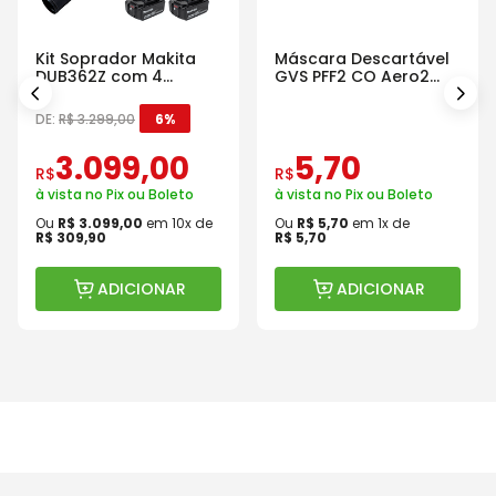
Kit Soprador Makita
Máscara Descartável
DUB362Z com 4
GVS PFF2 CO Aero2
Baterias Carregador e
Com Válvula
Maleta
DE:
R$
3
.
299
,
00
6%
3
.
099
,
00
5
,
70
R$
R$
à vista no Pix ou Boleto
à vista no Pix ou Boleto
Ou
R$
3
.
099
,
00
em
10
x de
Ou
R$
5
,
70
em
1
x de
R$
309
,
90
R$
5
,
70
ADICIONAR
ADICIONAR