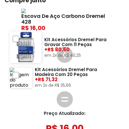
Compre junto
Escova De Aço Carbono Dremel
428
16,00
Kit Acessórios Dremel Para
Gravar Com 11 Peças
+
80,50
em
2
x de
R$
40
,
25
Kit Acessórios Dremel Para
Madeira Com 20 Peças
+
71,32
em
2
x de
R$
35
,
66
Preço Atualizado:
R$
16
,
00