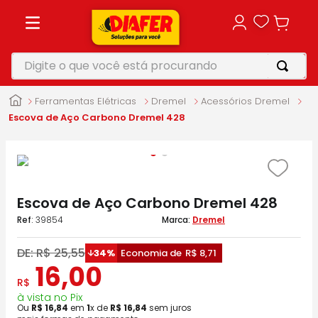
Digite o que você está procurando
TERMOS MAIS BUSCADOS
Ferramentas Elétricas
Dremel
Acessórios Dremel
1
º
motosserra
Escova de Aço Carbono Dremel 428
2
º
furadeira
3
º
makita
4
º
parafusadeira
Escova de Aço Carbono Dremel 428
5
º
vonixx
:
39854
Dremel
DE:
R$
25
,
55
34%
Economia de
R$
8
,
71
16
,
00
R$
à vista no Pix
Ou
R$
16
,
84
em
1
x de
R$
16
,
84
sem juros