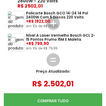
2800W - 220 Volts
2502,01
Policorte Bosch GCO 14-24 14 Pol
2400W Com 5 Discos 220 Volts
+
1922,00
em
10
x de
R$
192
,
20
Nível A Laser Vermelho Bosch GCL 2-
15 Pontos Prumo 15M E Maleta
+
799,90
em
10
x de
R$
79
,
99
Preço Atualizado:
R$
2
.
502
,
01
COMPRAR TUDO