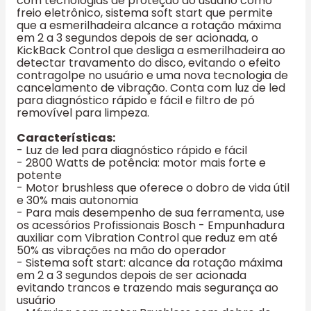
com tecnologias de proteção ao usuário como
freio eletrônico, sistema soft start que permite
que a esmerilhadeira alcance a rotação máxima
em 2 a 3 segundos depois de ser acionada, o
KickBack Control que desliga a esmerilhadeira ao
detectar travamento do disco, evitando o efeito
contragolpe no usuário e uma nova tecnologia de
cancelamento de vibração. Conta com luz de led
para diagnóstico rápido e fácil e filtro de pó
removível para limpeza.
Características:
- Luz de led para diagnóstico rápido e fácil
- 2800 Watts de potência: motor mais forte e
potente
- Motor brushless que oferece o dobro de vida útil
e 30% mais autonomia
- Para mais desempenho de sua ferramenta, use
os acessórios Profissionais Bosch - Empunhadura
auxiliar com Vibration Control que reduz em até
50% as vibrações na mão do operador
- Sistema soft start: alcance da rotação máxima
em 2 a 3 segundos depois de ser acionada
evitando trancos e trazendo mais segurança ao
usuário