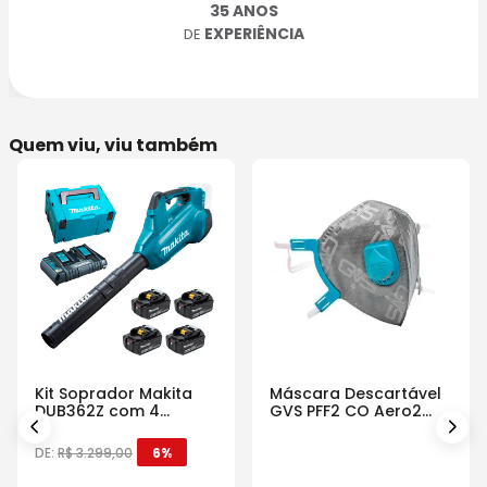
35 ANOS
EXPERIÊNCIA
DE
Quem viu, viu também
Kit Soprador Makita
Máscara Descartável
DUB362Z com 4
GVS PFF2 CO Aero2
Baterias Carregador e
Com Válvula
Maleta
DE:
R$
3
.
299
,
00
6%