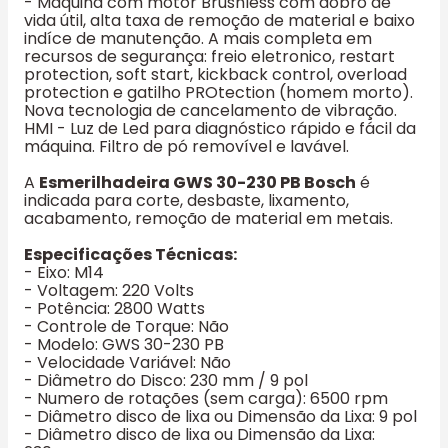
- Máquina com motor Brushless com dobro de
vida útil, alta taxa de remoção de material e baixo
indíce de manutenção. A mais completa em
recursos de segurança: freio eletronico, restart
protection, soft start, kickback control, overload
protection e gatilho PROtection (homem morto).
Nova tecnologia de cancelamento de vibração.
HMI - Luz de Led para diagnóstico rápido e fácil da
máquina. Filtro de pó removível e lavável.
A
Esmerilhadeira GWS 30-230 PB Bosch
é
indicada para corte, desbaste, lixamento,
acabamento, remoção de material em metais.
Especificações Técnicas:
- Eixo: M14
- Voltagem: 220 Volts
- Potência: 2800 Watts
- Controle de Torque: Não
- Modelo: GWS 30-230 PB
- Velocidade Variável: Não
- Diâmetro do Disco: 230 mm / 9 pol
- Numero de rotações (sem carga): 6500 rpm
- Diâmetro disco de lixa ou Dimensão da Lixa: 9 pol
- Diâmetro disco de lixa ou Dimensão da Lixa: