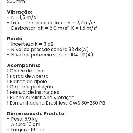
230mm
Vibração:
- K = 1,5 m/s²
- Lixar com disco de lixa: ah = 2,7 m/s²
- Desbastar: ah = 5,0 m/s², K = 1,5 m/s²
Ruído:
- Incerteza K = 3 dB
- Nível de pressão sonora 93 dB(A)
- Nível de potência sonora 104 dB(A)
Acompanha:
1 Chave de pinos
1 Porca de Aperto
1 Flange de apoio
1 Capa de proteção
1 Manual de instruções
1 Punho Auxiliar Anti Vibração
1 Esmerilhadeira Brushless GWS 30-230 PB
Dimensões do Produto:
- Peso: 5,9 kg
- Altura: 13 cm
- Largura: 18 cm