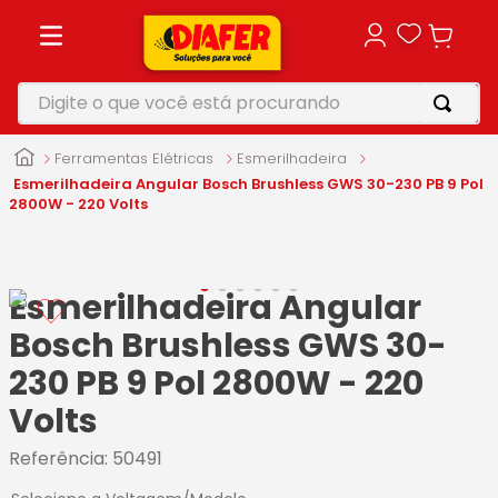
Digite o que você está procurando
TERMOS MAIS BUSCADOS
Ferramentas Elétricas
Esmerilhadeira
1
º
motosserra
Esmerilhadeira Angular Bosch Brushless GWS 30-230 PB 9 Pol
2800W - 220 Volts
2
º
furadeira
3
º
vonixx
Esmerilhadeira Angular
4
º
makita
Bosch Brushless GWS 30-
5
º
parafusadeira
230 PB 9 Pol 2800W - 220
Volts
Referência
:
50491