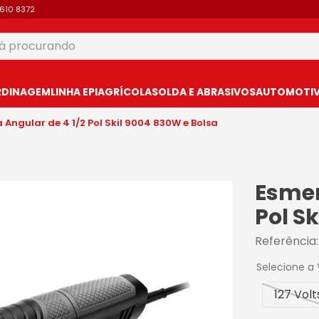
9610 8372
 procurando
USCADOS
RDINAGEM
LINHA EPI
AGRÍCOLA
SOLDA E ABRASIVOS
AUTOMOTIVO
 Angular de 4 1/2 Pol Skil 9004 830W e Bolsa
Esmer
Pol S
Referência
Selecione a
127 Volt