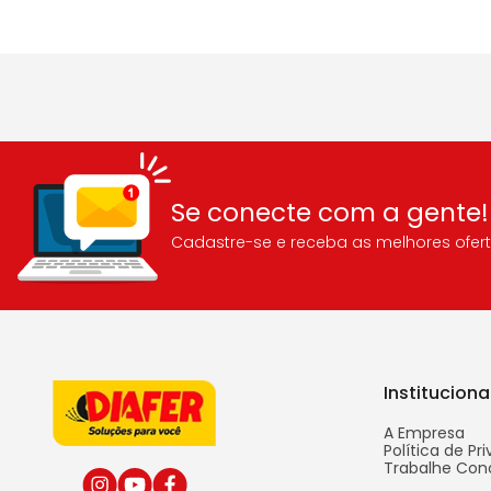
Se conecte com a gente!
Cadastre-se e receba as melhores ofert
Instituciona
A Empresa
Política de Pr
Trabalhe Con