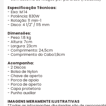
Especificação Técnicas:
- Eixo: M 14
- Potência: 830W
- Rotação: 11 min-1
- Disco: 4 1/2" / 115 mm
Dimensões:
- Peso: 1.8 kg
- Altura: 7cm
- Largura: 23cm
- Comprimento: 24,5cm
- Comprimento do Cabo:1,9cm
Acompanha:
- 2 Discos
- Bolsa de Nylon
- Chave de aperto
- Porca de apoio
- Porca de aperto
- Capa protetora
- Punho auxiliar
IMAGENS MERAMENTE ILUSTRATIVAS
*Todas as informações divulgadas são de responsab