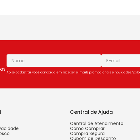
as:
Ao se cadastrar você concorda em receber e-mails promocionais e novidades. Sai
l
Central de Ajuda
Central de Atendimento
ivacidade
Como Comprar
osco
Compra Segura
Cupom de Desconto