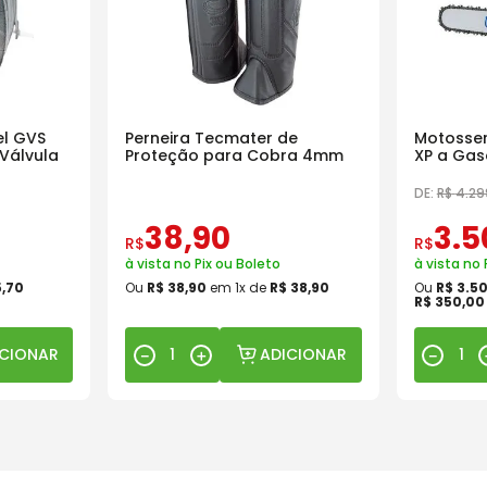
l GVS
Perneira Tecmater de
Motosser
Válvula
Proteção para Cobra 4mm
XP a Gas
18 Pol
DE:
R$
4
.
29
38
,
90
3
.
5
R$
R$
à vista no Pix ou Boleto
à vista no 
5
,
70
Ou
R$
38
,
90
em
1
x de
R$
38
,
90
Ou
R$
3
.
5
R$
350
,
00
ICIONAR
ADICIONAR
－
＋
－