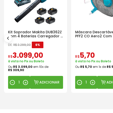
Kit Soprador Makita DUB362Z
Máscara Descartáve
com 4 Baterias Carregador e
PFF2 CO Aero2 Com 
Maleta
DE:
R$
3
.
299
,
00
6%
3
.
099
,
00
5
,
70
R$
R$
à vista no Pix ou Boleto
à vista no Pix ou Boleto
Ou
R$
3
.
099
,
00
em
10
x de
Ou
R$
5
,
70
em
1
x de
R$
R$
309
,
90
ADICIONAR
AD
－
＋
－
＋