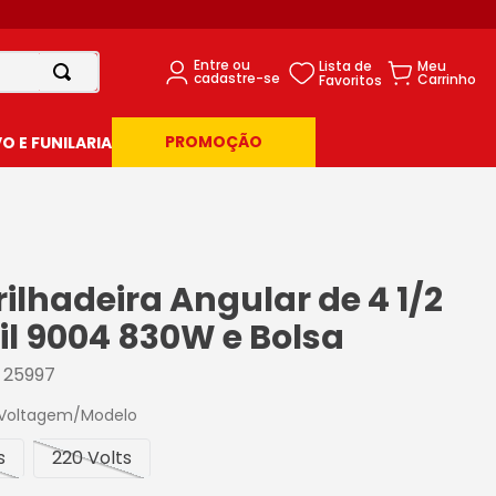
PROMOÇÃO
 E FUNILARIA
ilhadeira Angular de 4 1/2
kil 9004 830W e Bolsa
:
25997
 Voltagem/Modelo
s
220 Volts