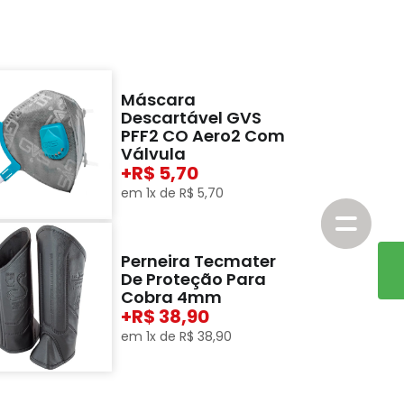
Máscara
Descartável GVS
PFF2 CO Aero2 Com
Válvula
+
5,70
em
1
x de
R$
5
,
70
Perneira Tecmater
De Proteção Para
Cobra 4mm
+
38,90
em
1
x de
R$
38
,
90