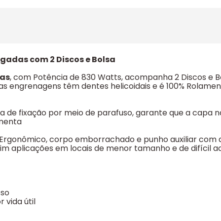
egadas com 2 Discos e Bolsa
das
, com Potência de 830 Watts, acompanha 2 Discos e Bo
 as engrenagens têm dentes helicoidais e é 100% Rolament
 de fixação por meio de parafuso, garante que a capa 
amenta
gn Ergonômico, corpo emborrachado e punho auxiliar com
ssim aplicações em locais de menor tamanho e de difícil 
sso
 vida útil