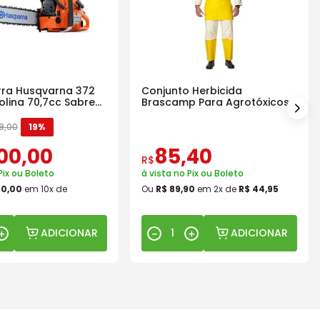
ra Husqvarna 372
Conjunto Herbicida
olina 70,7cc Sabre
Brascamp Para Agrotóxicos
30 Lavagens
9
,
00
19%
00
,
00
85
,
40
R$
Pix ou Boleto
à vista no Pix ou Boleto
00
,
00
em
10
x de
Ou
R$
89
,
90
em
2
x de
R$
44
,
95
ADICIONAR
ADICIONAR
＋
－
＋