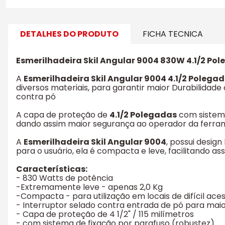
DETALHES DO PRODUTO
FICHA TECNICA
Esmerilhadeira Skil Angular 9004 830W 4.1/2 Pol
A
Esmerilhadeira Skil Angular 9004 4.1/2 Polega
diversos materiais, para garantir maior Durabilidade
contra pó
A capa de proteção de
4.1/2 Polegadas
com sistema
dando assim maior segurança ao operador da ferr
A
Esmerilhadeira Skil Angular 9004
, possui desi
para o usuário, ela é compacta e leve, facilitando a
Características:
- 830 Watts de potência
-Extremamente leve - apenas 2,0 Kg
-Compacta - para utilização em locais de difícil ace
- Interruptor selado contra entrada de pó para maior
- Capa de proteção de 4 1/2" / 115 milímetros
- com sistema de fixação por parafuso (robustez)