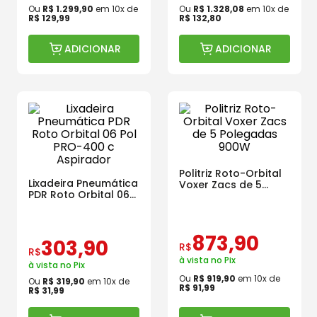
Ou
R$
1
.
299
,
90
em
10
x de
Ou
R$
1
.
328
,
08
em
10
x de
R$
129
,
99
R$
132
,
80
ADICIONAR
ADICIONAR
Politriz Roto-Orbital
Lixadeira Pneumática
Voxer Zacs de 5
PDR Roto Orbital 06
Polegadas 900W
Pol PRO-400 c
Aspirador
873
,
90
303
,
90
R$
R$
à vista no Pix
à vista no Pix
Ou
R$
919
,
90
em
10
x de
Ou
R$
319
,
90
em
10
x de
R$
91
,
99
R$
31
,
99