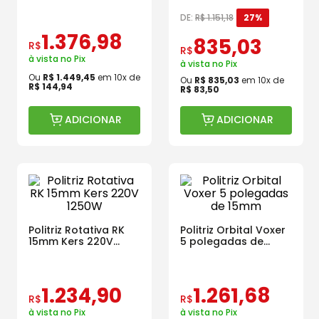
Polegadas 440W
220V
DE:
R$
1
.
151
,
18
27%
1
.
376
,
98
835
,
03
R$
R$
à vista no Pix
à vista no Pix
Ou
R$
1
.
449
,
45
em
10
x de
Ou
R$
835
,
03
em
10
x de
R$
144
,
94
R$
83
,
50
ADICIONAR
ADICIONAR
Politriz Rotativa RK
Politriz Orbital Voxer
15mm Kers 220V
5 polegadas de
1250W
15mm
1
.
234
,
90
1
.
261
,
68
R$
R$
à vista no Pix
à vista no Pix