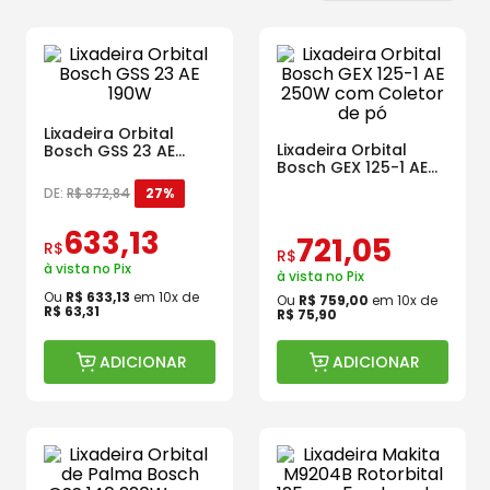
Lixadeira Orbital
Lixadeira Orbital
Bosch GSS 23 AE
Bosch GEX 125-1 AE
190W
250W com Coletor
DE:
R$
872
,
84
27%
de pó
633
,
13
721
,
05
R$
R$
à vista no Pix
à vista no Pix
Ou
R$
633
,
13
em
10
x de
Ou
R$
759
,
00
em
10
x de
R$
63
,
31
R$
75
,
90
ADICIONAR
ADICIONAR