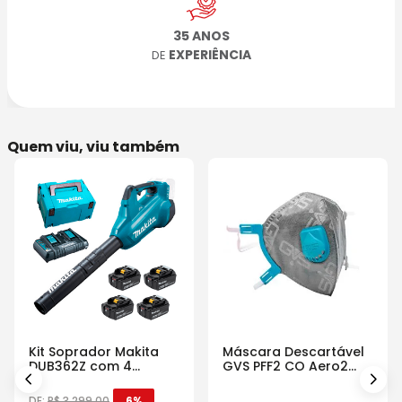
35 ANOS
EXPERIÊNCIA
DE
Quem viu, viu também
Kit Soprador Makita
Máscara Descartável
DUB362Z com 4
GVS PFF2 CO Aero2
Baterias Carregador e
Com Válvula
Maleta
DE:
R$
3
.
299
,
00
6%