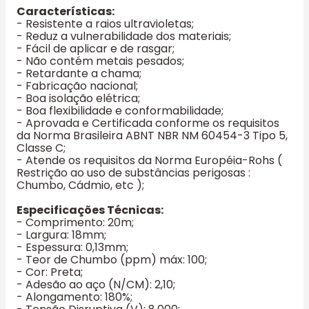
Características:
- Resistente a raios ultravioletas;
- Reduz a vulnerabilidade dos materiais;
- Fácil de aplicar e de rasgar;
- Não contém metais pesados;
- Retardante a chama;
- Fabricação nacional;
- Boa isolação elétrica;
- Boa flexibilidade e conformabilidade;
- Aprovada e Certificada conforme os requisitos
da Norma Brasileira ABNT NBR NM 60454-3 Tipo 5,
Classe C;
- Atende os requisitos da Norma Européia-Rohs (
Restrição ao uso de substâncias perigosas :
Chumbo, Cádmio, etc );
Especificações Técnicas:
- Comprimento: 20m;
- Largura: 18mm;
- Espessura: 0,13mm;
- Teor de Chumbo (ppm) máx: 100;
- Cor: Preta;
- Adesão ao aço (N/CM): 2,10;
- Alongamento: 180%;