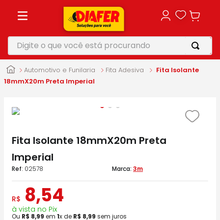
Digite o que você está procurando
TERMOS MAIS BUSCADOS
Automotivo e Funilaria
Fita Adesiva
Fita Isolante
1
º
motosserra
18mmX20m Preta Imperial
2
º
furadeira
3
º
makita
4
º
parafusadeira
Fita Isolante 18mmX20m Preta
5
º
vonixx
Imperial
:
02578
3m
8
,
54
R$
à vista no Pix
Ou
R$
8
,
99
em
1
x de
R$
8
,
99
sem juros