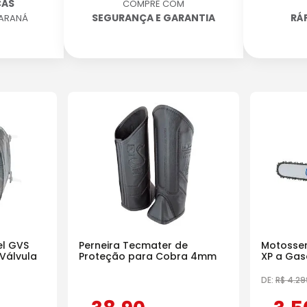
CAS
COMPRE COM
SEGURANÇA E GARANTIA
RÁ
PARANÁ
l GVS
Perneira Tecmater de
Motosser
Válvula
Proteção para Cobra 4mm
XP a Gas
18 Pol
DE:
R$
4
.
29