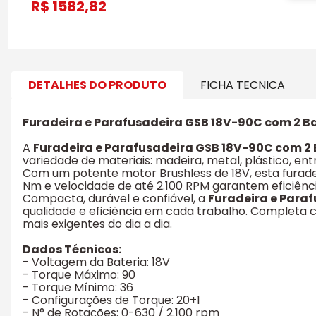
1582,82
DETALHES DO PRODUTO
FICHA TECNICA
Furadeira e Parafusadeira GSB 18V-90C com 2 Ba
A
Furadeira e Parafusadeira GSB 18V-90C com 2 
variedade de materiais: madeira, metal, plástico, ent
Com um potente motor Brushless de 18V, esta furade
Nm e velocidade de até 2.100 RPM garantem eficiênc
Compacta, durável e confiável, a
Furadeira e Paraf
qualidade e eficiência em cada trabalho. Completa c
mais exigentes do dia a dia.
Dados Técnicos:
- Voltagem da Bateria: 18V
- Torque Máximo: 90
- Torque Mínimo: 36
- Configurações de Torque: 20+1
- N° de Rotações: 0-630 / 2.100 rpm