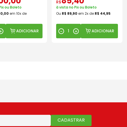
00
,
00
85
,
40
R$
Pix ou Boleto
à vista no Pix ou Boleto
00
,
00
em
10
x de
Ou
R$
89
,
90
em
2
x de
R$
44
,
95
ADICIONAR
ADICIONAR
＋
－
＋
CADASTRAR