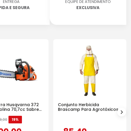
ENTREGA
EQUIPE DE ATENDIMENTO
PIDA E SEGURA
EXCLUSIVA
ra Husqvarna 372
Conjunto Herbicida
olina 70,7cc Sabre
Brascamp Para Agrotóxicos
30 Lavagens
9
,
00
19%