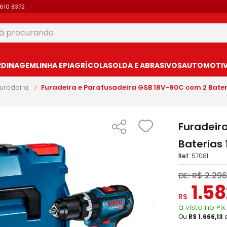
9610 8372
 procurando
USCADOS
RDINAGEM
LINHA EPI
AGRÍCOLA
SOLDA E ABRASIVOS
AUTOMOTIVO
uradeira
Furadeira e Parafusadeira GSB 18V-90C com 2 Bater
Furadeir
Baterias
:
57081
DE:
R$
2
.
296
1
.
58
R$
à vista no Pix
Ou
R$
1
.
666
,
13