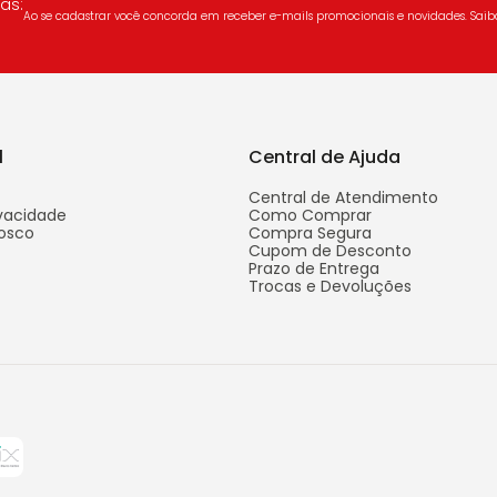
as:
Ao se cadastrar você concorda em receber e-mails promocionais e novidades. Sai
l
Central de Ajuda
Central de Atendimento
ivacidade
Como Comprar
osco
Compra Segura
Cupom de Desconto
Prazo de Entrega
Trocas e Devoluções