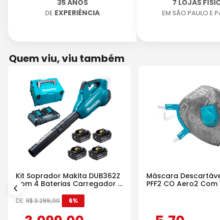
35 ANOS
7 LOJAS FÍSI
EXPERIÊNCIA
DE
EM SÃO PAULO E 
Quem viu, viu também
Kit Soprador Makita DUB362Z
Máscara Descartáve
com 4 Baterias Carregador e
PFF2 CO Aero2 Com 
Maleta
DE:
R$
3
.
299
,
00
6%