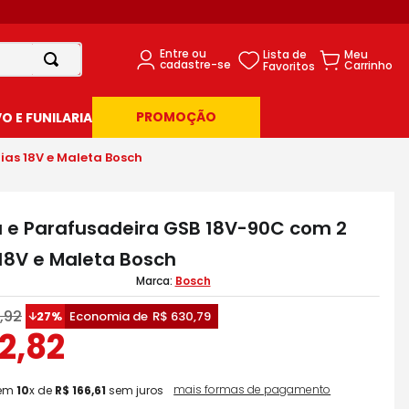
PROMOÇÃO
 E FUNILARIA
ias 18V e Maleta Bosch
a e Parafusadeira GSB 18V-90C com 2
 18V e Maleta Bosch
Bosch
,
92
27%
Economia de
R$
630
,
79
2
,
82
mais formas de pagamento
em
10
x de
R$
166
,
61
sem juros