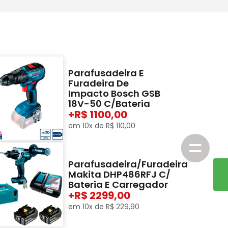
Parafusadeira E
Furadeira De
Impacto Bosch GSB
18V-50 C/Bateria
+
1100,00
em
10
x de
R$
110
,
00
Parafusadeira/Furadeira
Makita DHP486RFJ C/
Bateria E Carregador
+
2299,00
em
10
x de
R$
229
,
90