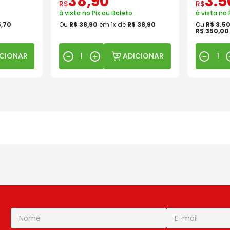
38
,
90
3
.
5
R$
R$
à vista no Pix ou Boleto
à vista no 
5
,
70
Ou
R$
38
,
90
em
1
x de
R$
38
,
90
Ou
R$
3
.
5
R$
350
,
00
ICIONAR
ADICIONAR
－
＋
－