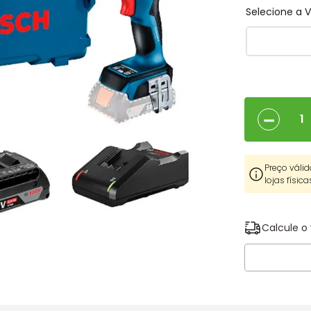
Selecione a
－
Preço válid
lojas física
Calcule o 