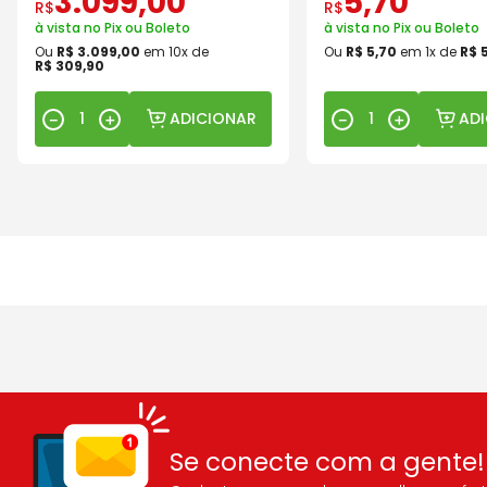
3
.
099
,
00
5
,
70
R$
R$
à vista no Pix ou Boleto
à vista no Pix ou Boleto
Ou
R$
3
.
099
,
00
em
10
x de
Ou
R$
5
,
70
em
1
x de
R$
R$
309
,
90
ADICIONAR
AD
－
＋
－
＋
Se conecte com a gente!