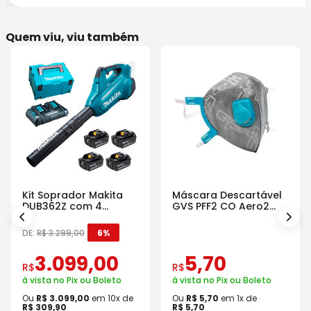
Quem viu, viu também
Kit Soprador Makita
Máscara Descartável
DUB362Z com 4
GVS PFF2 CO Aero2
Baterias Carregador e
Com Válvula
Maleta
DE:
R$
3
.
299
,
00
6%
3
.
099
,
00
5
,
70
R$
R$
à vista no Pix ou Boleto
à vista no Pix ou Boleto
Ou
R$
3
.
099
,
00
em
10
x de
Ou
R$
5
,
70
em
1
x de
R$
309
,
90
R$
5
,
70