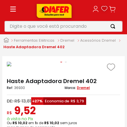
Digite o que você está procurando
TERMOS MAIS BUSCADOS
Ferramentas Elétricas
Dremel
Acessórios Dremel
1
º
motosserra
Haste Adaptadora Dremel 402
2
º
furadeira
3
º
makita
4
º
parafusadeira
Haste Adaptadora Dremel 402
5
º
vonixx
:
36930
Dremel
DE:
R$
13
,
81
27%
Economia de
R$
3
,
79
9
,
52
R$
à vista no Pix
Ou
R$
10
,
02
em
1
x de
R$
10
,
02
sem juros