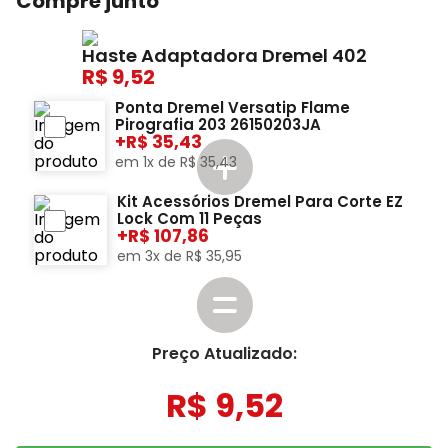
Compre junto
Haste Adaptadora Dremel 402
9,52
Ponta Dremel Versatip Flame
Pirografia 203 26150203JA
+
35,43
em
1
x de
R$
35
,
43
Kit Acessórios Dremel Para Corte EZ
Lock Com 11 Peças
+
107,86
em
3
x de
R$
35
,
95
Preço Atualizado:
R$
9
,
52