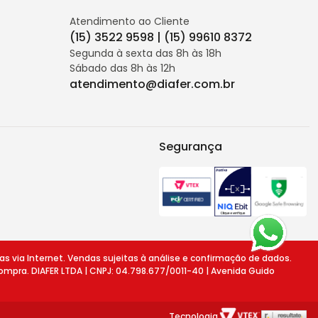
Atendimento ao Cliente
(15) 3522 9598 | (15) 99610 8372
Segunda à sexta das 8h às 18h
Sábado das 8h às 12h
atendimento@diafer.com.br
Segurança
ia Internet. Vendas sujeitas à análise e confirmação de dados.
ompra. DIAFER LTDA | CNPJ: 04.798.677/0011-40 | Avenida Guido
Tecnologia