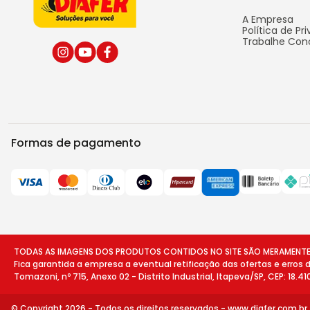
A Empresa
Política de Pr
Trabalhe Con
Formas de pagamento
TODAS AS IMAGENS DOS PRODUTOS CONTIDOS NO SITE SÃO MERAMENTE ILU
Fica garantida a empresa a eventual retificação das ofertas e erros
Tomazoni, nº 715, Anexo 02 - Distrito Industrial, Itapeva/SP, CEP: 18.4
© Copyright 2026 - Todos os direitos reservados -
www.diafer.com.br