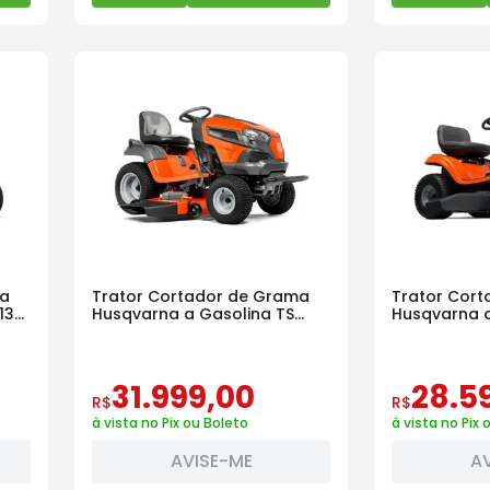
ma
Trator Cortador de Grama
Trator Cor
138L
Husqvarna a Gasolina TS
Husqvarna a Ga
254G 26HP
19HP
31
.
999
,
00
28
.
5
R$
R$
à vista no Pix ou Boleto
à vista no Pix 
AVISE-ME
A