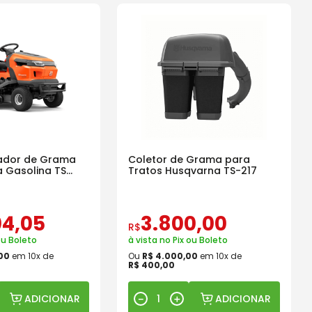
tador de Grama
Coletor de Grama para
 Gasolina TS
Tratos Husqvarna TS-217
colhedor
04
,
05
3
.
800
,
00
R$
ou Boleto
à vista no Pix ou Boleto
00
em
10
x de
Ou
R$
4
.
000
,
00
em
10
x de
R$
400
,
00
ADICIONAR
ADICIONAR
－
＋