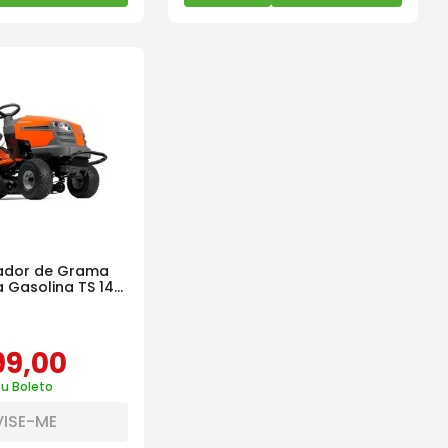
tador de Grama
solina TS 142
99
,
00
ou Boleto
VISE-ME