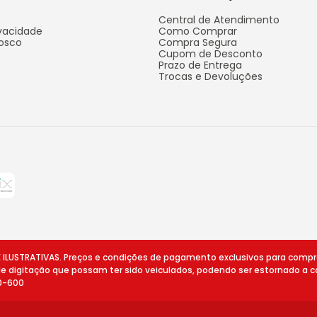
Central de Atendimento
ivacidade
Como Comprar
osco
Compra Segura
Cupom de Desconto
Prazo de Entrega
Trocas e Devoluções
STRATIVAS. Preços e condições de pagamento exclusivos para compras v
 de digitação que possam ter sido veiculados, podendo ser estornado a c
10-600