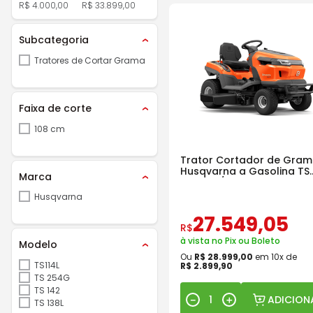
R$ 4.000,00
R$ 33.899,00
Subcategoria
Tratores de Cortar Grama
Faixa de corte
108 cm
Trator Cortador de Gra
Husqvarna a Gasolina TS
Marca
217TM s/ Recolhedor
Husqvarna
27
.
549
,
05
R$
à vista no Pix ou Boleto
Modelo
Ou
R$
28
.
999
,
00
em
10
x de
TS114L
R$
2
.
899
,
90
TS 254G
TS 142
ADICION
－
＋
TS 138L