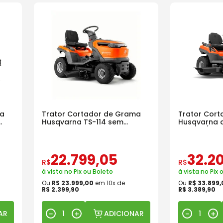
ma
Trator Cortador de Grama
Trator Cor
Husqvarna TS-114 sem
Husqvarna a
Recolhedor
219FM s/ Re
22
.
799
,
05
32
.
2
R$
R$
à vista no Pix ou Boleto
à vista no Pix 
Ou
R$
23
.
999
,
00
em
10
x de
Ou
R$
33
.
899
,
R$
2
.
399
,
90
R$
3
.
389
,
90
AR
ADICIONAR
－
＋
－
＋