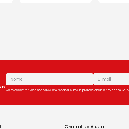
as:
Ao se cadastrar você concorda em receber e-mails promocionais e novidades. Sai
l
Central de Ajuda