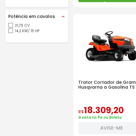
Potência em cavalos
21,75 CV
14,2 KW/ 15 HP
Trator Cortador de Gra
Husqvarna a Gasolina TS 
15HP
18
.
309
,
20
R$
à vista no Pix ou Boleto
AVISE-ME