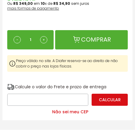
Ou
R$
349
,
00
em
10
x de
R$
34
,
90
sem juros
mais formas de pagamento
COMPRAR
－
＋
Preço válido no site. A Diafer reserva-se ao direito de não
cobrir o preço nas lojas físicas.
Calcule o valor do Frete e prazo de entrega
Não sei meu CEP