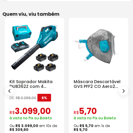
Quem viu, viu também
Kit Soprador Makita
Máscara Descartável
DUB362Z com 4
GVS PFF2 CO Aero2
Baterias Carregador e
Com Válvula
Maleta
DE:
R$
3
.
299
,
00
6%
3
.
099
,
00
5
,
70
R$
R$
à vista no Pix ou Boleto
à vista no Pix ou Boleto
Ou
R$
3
.
099
,
00
em
10
x de
Ou
R$
5
,
70
em
1
x de
R$
309
,
90
R$
5
,
70