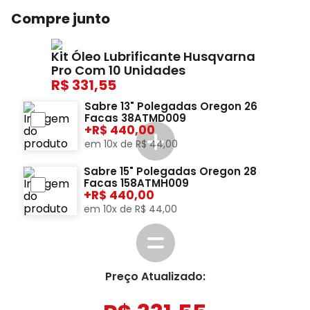
Compre junto
Kit Óleo Lubrificante Husqvarna
Pro Com 10 Unidades
331,55
Sabre 13" Polegadas Oregon 26
Facas 38ATMD009
+
440,00
em
10
x de
R$
44
,
00
Sabre 15" Polegadas Oregon 28
Facas 158ATMH009
+
440,00
em
10
x de
R$
44
,
00
Preço Atualizado: