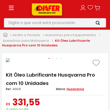
Digite o que você está procurando
TERMOS MAIS BUSCADOS
Jardim e Floresta
Acessórios para Equipamentos
1
º
motosserra
Acessórios para Motosserra
Kit Óleo Lubrificante
Husqvarna Pro com 10 Unidades
2
º
furadeira
3
º
makita
4
º
parafusadeira
Kit Óleo Lubrificante Husqvarna Pro
5
º
vonixx
com 10 Unidades
:
46641
Husqvarna
331
,
55
R$
à vista no Pix