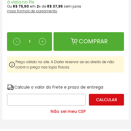
à vista no Pix
Ou
R$
75
,
90
em
2
x de
R$
37
,
95
sem juros
mais formas de pagamento
COMPRAR
－
＋
Preço válido no site. A Diafer reserva-se ao direito de não
cobrir o preço nas lojas físicas.
Calcule o valor do Frete e prazo de entrega
Não sei meu CEP