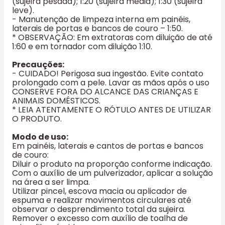
(sujeira pesada); 1:20 (sujeira média); 1:30 (sujeira
leve).
- Manutenção de limpeza interna em painéis,
laterais de portas e bancos de couro – 1:50.
* OBSERVAÇÃO: Em extratoras com diluição de até
1:60 e em tornador com diluição 1:10.
Precauções:
- CUIDADO! Perigosa sua ingestão. Evite contato
prolongado com a pele. Lavar as mãos após o uso
CONSERVE FORA DO ALCANCE DAS CRIANÇAS E
ANIMAIS DOMÉSTICOS.
* LEIA ATENTAMENTE O RÓTULO ANTES DE UTILIZAR
O PRODUTO.
Modo de uso:
Em painéis, laterais e cantos de portas e bancos
de couro:
Diluir o produto na proporção conforme indicação.
Com o auxílio de um pulverizador, aplicar a solução
na área a ser limpa.
Utilizar pincel, escova macia ou aplicador de
espuma e realizar movimentos circulares até
observar o desprendimento total da sujeira.
Remover o excesso com auxílio de toalha de