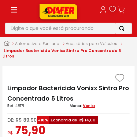
Digite o que você está procurando
TERMOS MAIS BUSCADOS
Automotivo e Funilaria
Acessórios para Veículos
1
º
motosserra
Limpador Bactericida Vonixx Sintra Pro Concentrado 5
Litros
2
º
furadeira
3
º
vonixx
4
º
makita
Limpador Bactericida Vonixx Sintra Pro
5
º
parafusadeira
Concentrado 5 Litros
:
48171
Vonixx
DE:
R$
89
,
90
16%
Economia de
R$
14
,
00
75
,
90
R$