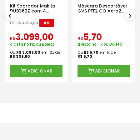
Kit Soprador Makita
Máscara Descartável
DUB362Z com 4
GVS PFF2 CO Aero2
Baterias Carregador e
Com Válvula
Maleta
DE:
R$
3
.
299
,
00
6%
3
.
099
,
00
5
,
70
R$
R$
à vista no Pix ou Boleto
à vista no Pix ou Boleto
Ou
R$
3
.
099
,
00
em
10
x de
Ou
R$
5
,
70
em
1
x de
R$
309
,
90
R$
5
,
70
ADICIONAR
ADICIONAR