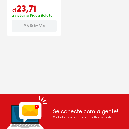
23
,
71
R$
à vista no Pix ou Boleto
AVISE-ME
Se conecte com a gente!
Cadastre-se e receba as melhores ofertas: