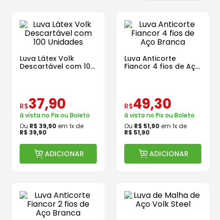
Luva Látex Volk
Luva Anticorte
Descartável com 100
Fiancor 4 fios de Aço
Unidades
Branca
37
,
90
49
,
30
R$
R$
à vista no Pix ou Boleto
à vista no Pix ou Boleto
Ou
R$
39
,
90
em
1
x de
Ou
R$
51
,
90
em
1
x de
R$
39
,
90
R$
51
,
90
ADICIONAR
ADICIONAR