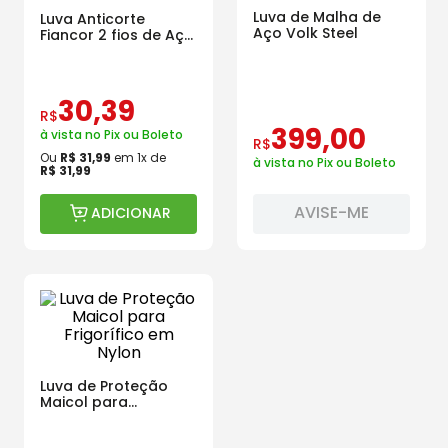
Luva de Malha de
Luva Anticorte
Aço Volk Steel
Fiancor 2 fios de Aço
Branca
30
,
39
R$
399
,
00
à vista no Pix ou Boleto
R$
Ou
R$
31
,
99
em
1
x de
à vista no Pix ou Boleto
R$
31
,
99
AVISE-ME
ADICIONAR
Luva de Proteção
Maicol para
Frigorífico em Nylon