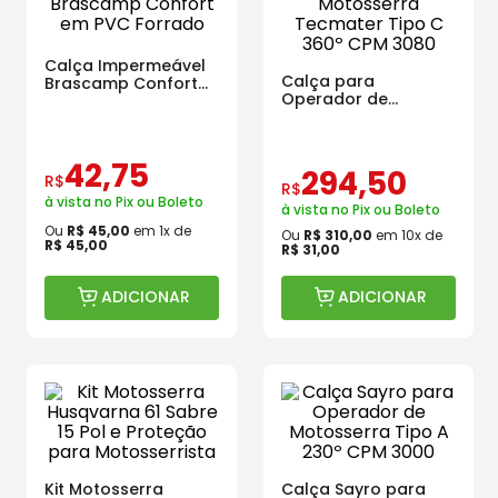
Calça Impermeável
Calça para
Brascamp Confort
Operador de
em PVC Forrado
Motosserra
Tecmater Tipo C
360º CPM 3080
42
,
75
294
,
50
R$
R$
à vista no Pix ou Boleto
à vista no Pix ou Boleto
Ou
R$
45
,
00
em
1
x de
Ou
R$
310
,
00
em
10
x de
R$
45
,
00
R$
31
,
00
ADICIONAR
ADICIONAR
Kit Motosserra
Calça Sayro para