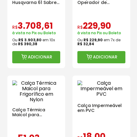
Husqvarna 61 Sabre
Operador de
15 Pol e Proteção
Motosserra Tipo A
para Motosserrista
230º CPM 3000
3
.
708
,
61
229
,
90
R$
R$
à vista no Pix ou Boleto
à vista no Pix ou Boleto
Ou
R$
3
.
903
,
80
em
10
x
Ou
R$
229
,
90
em
7
x de
de
R$
390
,
38
R$
32
,
84
ADICIONAR
ADICIONAR
Calça Impermeável
Calça Térmica
em PVC
Maicol para
Frigorífico em Nylon
18
,
00