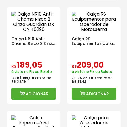
Calça NR10 Anti-
Calça RS
Chama Risco 2 Cinza
Equipamentos para
Guardian DX CA
Operador de
46296
Motosserra
189
,
05
209
,
00
R$
R$
à vista no Pix ou Boleto
à vista no Pix ou Boleto
Ou
R$
199
,
00
em
6
x de
Ou
R$
220
,
00
em
7
x de
R$
33
,
16
R$
31
,
42
ADICIONAR
ADICIONAR