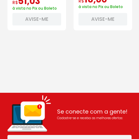
51
,
03
R$
R$
à vista no Pix ou Boleto
à vista no Pix ou Boleto
AVISE-ME
AVISE-ME
Se conecte com a gente!
Cadastre-se e receba as melhores ofertas: