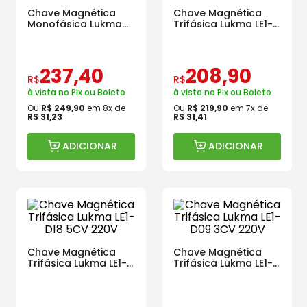
Chave Magnética
Chave Magnética
Monofásica Lukma
Trifásica Lukma LE1-
2CV 220V 12-18A
D09 2CV 220V
237
,
40
208
,
90
R$
R$
à vista no Pix ou Boleto
à vista no Pix ou Boleto
Ou
R$
249
,
90
em
8
x de
Ou
R$
219
,
90
em
7
x de
R$
31
,
23
R$
31
,
41
ADICIONAR
ADICIONAR
Chave Magnética
Chave Magnética
Trifásica Lukma LE1-
Trifásica Lukma LE1-
D18 5CV 220V
D09 3CV 220V