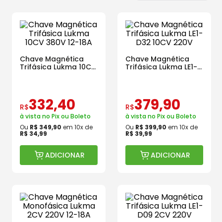
Chave Magnética
Chave Magnética
Trifásica Lukma 10CV
Trifásica Lukma LE1-
380V 12-18A
D32 10CV 220V
332
,
40
379
,
90
R$
R$
à vista no Pix ou Boleto
à vista no Pix ou Boleto
Ou
R$
349
,
90
em
10
x de
Ou
R$
399
,
90
em
10
x de
R$
34
,
99
R$
39
,
99
ADICIONAR
ADICIONAR