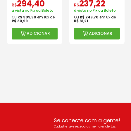
294
,
40
237
,
22
R$
R$
à vista no Pix ou Boleto
à vista no Pix ou Boleto
Ou
R$
309
,
90
em
10
x de
Ou
R$
249
,
70
em
8
x de
R$
30
,
99
R$
31
,
21
ADICIONAR
ADICIONAR
Se conecte com a gente!
Cadastre-se e receba as melhores ofertas: