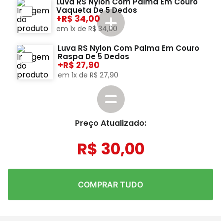
Luva RS Nylon Com Palma Em Couro
Vaqueta De 5 Dedos
+
34,00
em
1
x de
R$
34
,
00
Luva RS Nylon Com Palma Em Couro
Raspa De 5 Dedos
+
27,90
em
1
x de
R$
27
,
90
Preço Atualizado:
R$
30
,
00
COMPRAR TUDO