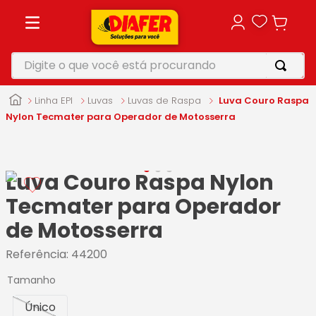
Digite o que você está procurando
TERMOS MAIS BUSCADOS
Linha EPI
Luvas
Luvas de Raspa
Luva Couro Raspa
1
º
motosserra
Nylon Tecmater para Operador de Motosserra
2
º
furadeira
3
º
makita
Luva Couro Raspa Nylon
4
º
parafusadeira
Tecmater para Operador
5
º
vonixx
de Motosserra
Referência
:
44200
Tamanho
Único