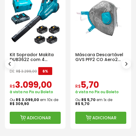
Kit Soprador Makita
Máscara Descartável
DUB362Z com 4
GVS PFF2 CO Aero2
Baterias Carregador e
Com Válvula
Maleta
DE:
R$
3
.
299
,
00
6%
3
.
099
,
00
5
,
70
R$
R$
à vista no Pix ou Boleto
à vista no Pix ou Boleto
Ou
R$
3
.
099
,
00
em
10
x de
Ou
R$
5
,
70
em
1
x de
R$
309
,
90
R$
5
,
70
ADICIONAR
ADICIONAR