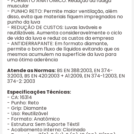
- FORMATO ANATÔMICO: Redução da fadiga
muscular
- PUNHO RETO: Permite maior ventilação, além
disso, evita que materiais fiquem impregnados no
punho da luva
- REDUÇÃO DE CUSTOS: Luvas laváveis e
reutilizáveis. Aumenta consideravelmente o ciclo
de vida da luva e reduz os custos da empresa
- ANTIDERRAPANTE: Em formato diamante,
permite o bom fluxo de líquidos evitando que os
mesmos acumulem na superfície da luva para
uma ótima aderência
Atende as Normas:
BS EN 388:2003, EN 374-
3:2003, BS EN 420:2003 + A1:2009, EN 374-1:2003, EN
374-2: 2003
Especificações Técnicas:
- CA: 16314
- Punho: Reto
- Grip: Diamante
- Uso: Reutilizável
- Formato: Anatômico
- Estrutura: Sem Suporte Têxtil
- Acabamento interno: Clorinado