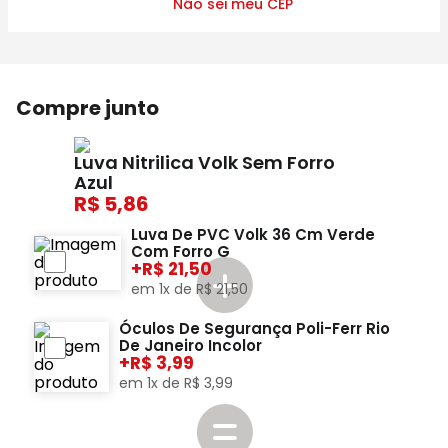
Não sei meu CEP
Compre junto
Luva Nitrilica Volk Sem Forro
Azul
5,86
Luva De PVC Volk 36 Cm Verde
Com Forro G
+
21,50
em
1
x de
R$
21
,
50
Óculos De Segurança Poli-Ferr Rio
De Janeiro Incolor
+
3,99
em
1
x de
R$
3
,
99