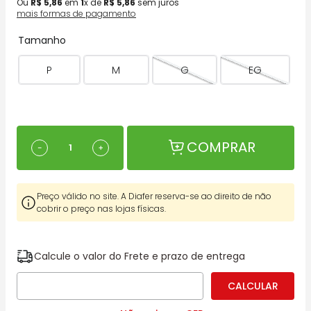
Ou
R$
5
,
86
em
1
x de
R$
5
,
86
sem juros
mais formas de pagamento
Tamanho
P
M
G
EG
COMPRAR
－
＋
Preço válido no site. A Diafer reserva-se ao direito de não
cobrir o preço nas lojas físicas.
Calcule o valor do Frete e prazo de entrega