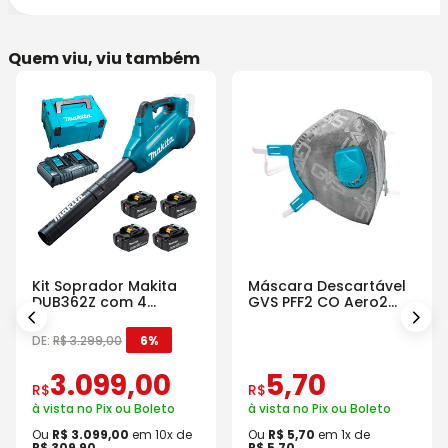
Quem viu, viu também
Kit Soprador Makita
Máscara Descartável
DUB362Z com 4
GVS PFF2 CO Aero2
Baterias Carregador e
Com Válvula
Maleta
DE:
R$
3
.
299
,
00
6%
3
.
099
,
00
5
,
70
R$
R$
à vista no Pix ou Boleto
à vista no Pix ou Boleto
Ou
R$
3
.
099
,
00
em
10
x de
Ou
R$
5
,
70
em
1
x de
R$
309
,
90
R$
5
,
70