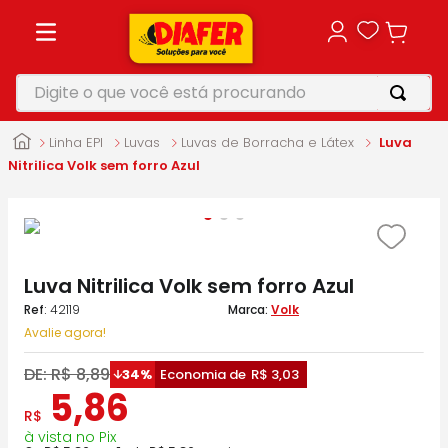
Digite o que você está procurando
TERMOS MAIS BUSCADOS
Linha EPI
Luvas
Luvas de Borracha e Látex
Luva
1
º
motosserra
Nitrilica Volk sem forro Azul
2
º
furadeira
3
º
makita
4
º
parafusadeira
Luva Nitrilica Volk sem forro Azul
5
º
vonixx
:
42119
Volk
Avalie agora!
DE:
R$
8
,
89
34%
Economia de
R$
3
,
03
5
,
86
R$
à vista no Pix