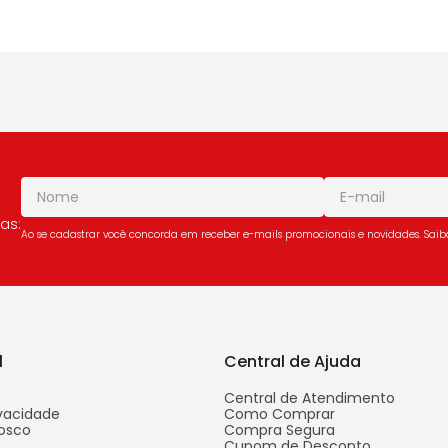
as:
Ao se cadastrar você concorda em receber e-mails promocionais e novidades. Sai
l
Central de Ajuda
Central de Atendimento
ivacidade
Como Comprar
osco
Compra Segura
Cupom de Desconto