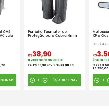
l GVS
Perneira Tecmater de
Motosser
Válvula
Proteção para Cobra 4mm
XP a Gas
18 Pol
DE:
R$
4
.
29
38
,
90
3
.
5
R$
R$
à vista no Pix ou Boleto
à vista no 
5
,
70
Ou
R$
38
,
90
em
1
x de
R$
38
,
90
Ou
R$
3
.
5
R$
350
,
00
ICIONAR
ADICIONAR
－
＋
－