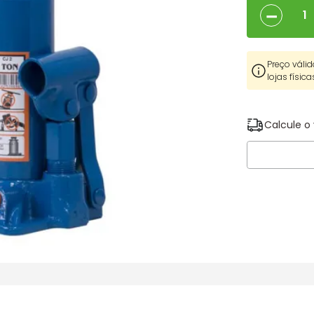
－
Preço válid
lojas física
Calcule o 