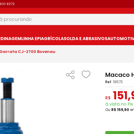
9610 8372
 procurando
USCADOS
RDINAGEM
LINHA EPI
AGRÍCOLA
SOLDA E ABRASIVOS
AUTOMOTIVO
 Garrafa CJ-2700 Bovenau
Macaco H
:
19573
151
,
R$
à vista no Pix
Ou
R$
159
,
90
e