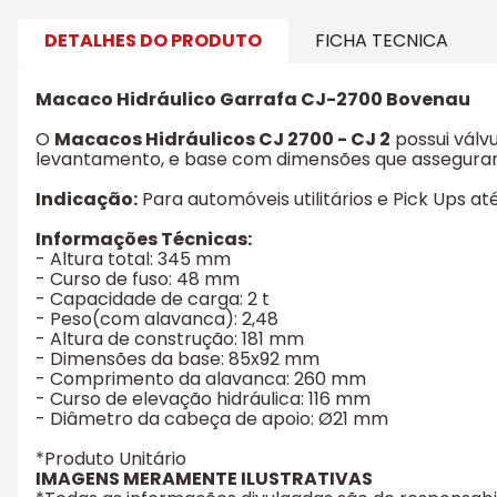
DETALHES DO PRODUTO
FICHA TECNICA
Macaco Hidráulico Garrafa CJ-2700 Bovenau
O
Macacos Hidráulicos CJ 2700 - CJ 2
possui válv
levantamento, e base com dimensões que asseguram 
Indicação:
Para automóveis utilitários e Pick Ups at
Informações Técnicas:
- Altura total: 345 mm
- Curso de fuso: 48 mm
- Capacidade de carga: 2 t
- Peso(com alavanca): 2,48
- Altura de construção: 181 mm
- Dimensões da base: 85x92 mm
- Comprimento da alavanca: 260 mm
- Curso de elevação hidráulica: 116 mm
- Diâmetro da cabeça de apoio: Ø21 mm
*Produto Unitário
IMAGENS MERAMENTE ILUSTRATIVAS