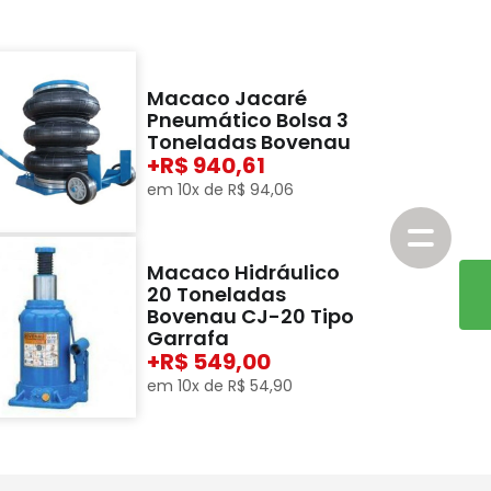
Macaco Jacaré
Pneumático Bolsa 3
Toneladas Bovenau
+
940,61
em
10
x de
R$
94
,
06
Macaco Hidráulico
20 Toneladas
Bovenau CJ-20 Tipo
Garrafa
+
549,00
em
10
x de
R$
54
,
90