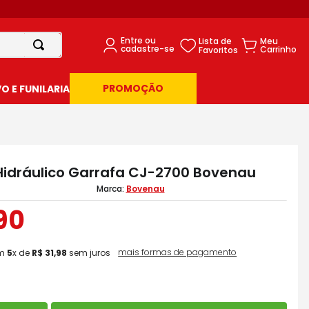
PROMOÇÃO
 E FUNILARIA
idráulico Garrafa CJ-2700 Bovenau
Bovenau
90
mais formas de pagamento
m
5
x de
R$
31
,
98
sem juros