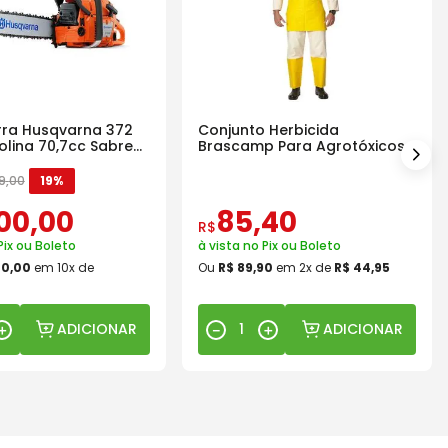
ra Husqvarna 372
Conjunto Herbicida
olina 70,7cc Sabre
Brascamp Para Agrotóxicos
30 Lavagens
9
,
00
19%
00
,
00
85
,
40
R$
Pix ou Boleto
à vista no Pix ou Boleto
00
,
00
em
10
x de
Ou
R$
89
,
90
em
2
x de
R$
44
,
95
ADICIONAR
ADICIONAR
＋
－
＋