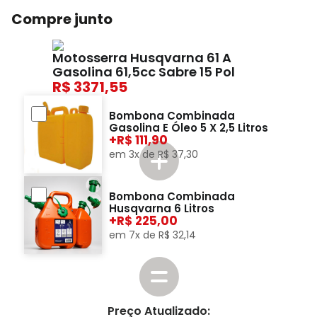
Compre junto
Motosserra Husqvarna 61 A
Gasolina 61,5cc Sabre 15 Pol
3371,55
Bombona Combinada
Gasolina E Óleo 5 X 2,5 Litros
+
111,90
em
3
x de
R$
37
,
30
Bombona Combinada
Husqvarna 6 Litros
+
225,00
em
7
x de
R$
32
,
14
Preço Atualizado: