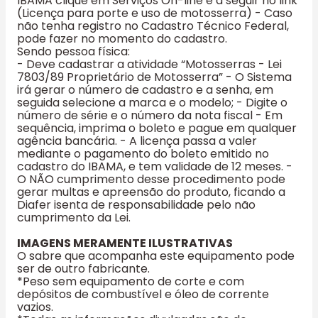
IBAMA clique em Serviços On-line e a seguir no link
(Licença para porte e uso de motosserra) - Caso
não tenha registro no Cadastro Técnico Federal,
pode fazer no momento do cadastro.
Sendo pessoa física:
- Deve cadastrar a atividade “Motosserras - Lei
7803/89 Proprietário de Motosserra” - O Sistema
irá gerar o número de cadastro e a senha, em
seguida selecione a marca e o modelo; - Digite o
número de série e o número da nota fiscal - Em
sequência, imprima o boleto e pague em qualquer
agência bancária. - A licença passa a valer
mediante o pagamento do boleto emitido no
cadastro do IBAMA, e tem validade de 12 meses. -
O NÃO cumprimento desse procedimento pode
gerar multas e apreensão do produto, ficando a
Diafer isenta de responsabilidade pelo não
cumprimento da Lei.
IMAGENS MERAMENTE ILUSTRATIVAS
O sabre que acompanha este equipamento pode
ser de outro fabricante.
*Peso sem equipamento de corte e com
depósitos de combustível e óleo de corrente
vazios.