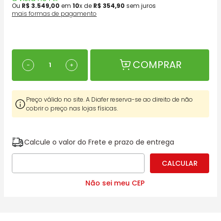
Ou
R$
3
.
549
,
00
em
10
x de
R$
354
,
90
sem juros
mais formas de pagamento
COMPRAR
－
＋
Preço válido no site. A Diafer reserva-se ao direito de não
cobrir o preço nas lojas físicas.
Calcule o valor do Frete e prazo de entrega
Não sei meu CEP