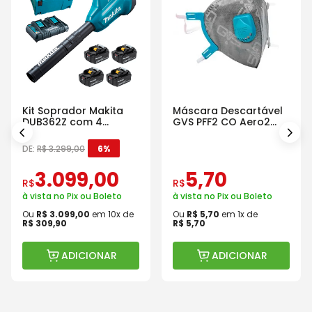
Kit Soprador Makita
Máscara Descartável
DUB362Z com 4
GVS PFF2 CO Aero2
Baterias Carregador e
Com Válvula
Maleta
DE:
R$
3
.
299
,
00
6%
3
.
099
,
00
5
,
70
R$
R$
à vista no Pix ou Boleto
à vista no Pix ou Boleto
Ou
R$
3
.
099
,
00
em
10
x de
Ou
R$
5
,
70
em
1
x de
R$
309
,
90
R$
5
,
70
ADICIONAR
ADICIONAR