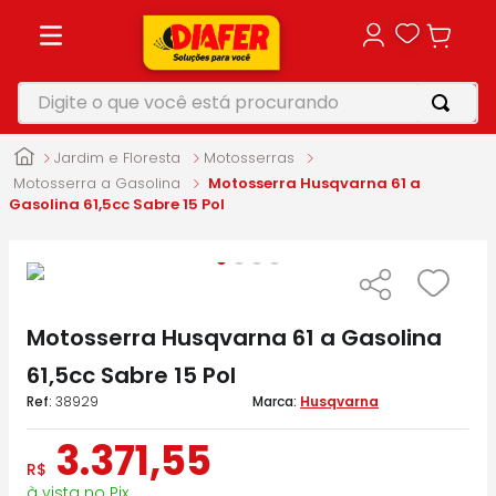
Digite o que você está procurando
TERMOS MAIS BUSCADOS
Jardim e Floresta
Motosserras
1
º
motosserra
Motosserra a Gasolina
Motosserra Husqvarna 61 a
Gasolina 61,5cc Sabre 15 Pol
2
º
vonixx
3
º
parafusadeira
4
º
makita
Motosserra Husqvarna 61 a Gasolina
5
º
furadeira
61,5cc Sabre 15 Pol
:
38929
Husqvarna
3
.
371
,
55
R$
à vista no Pix