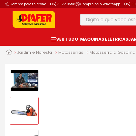
Compre pelo telefone
(15) 3522 9598
Compre pelo WhatsApp
(15) 9
Digite o que você está
TERMOS MAIS B
MÁQUINAS ELÉTRICAS
JA
1
º
motosserra
2
º
furadeira
Jardim e Floresta
Motosserras
Motosserra a Gasolina
3
º
makita
4
º
parafusadeira
5
º
vonixx