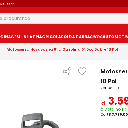
9610 8372
 procurando
USCADOS
RDINAGEM
LINHA EPI
AGRÍCOLA
SOLDA E ABRASIVOS
AUTOMOTIVO
Motosserra Husqvarna 61 a Gasolina 61,5cc Sabre 18 Pol
Motosser
18 Pol
:
38930
3
.
5
R$
à vista no Pix
Ou
R$
3
.
789
,
00