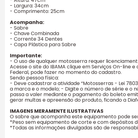
- Altura: 47cm
- Largura: 34cm
- Comprimento: 25cm
Acompanha:
- Sabre
- Chave Combinada
- Corrente 34 Dentes
- Capa Plástica para Sabre
Importante:
- O uso de qualquer motosserra requer licenciament
Acesse o site do IBAMA clique em Serviços On-line e 
Federal, pode fazer no momento do cadastro.
Sendo pessoa física:
- Deve cadastrar a atividade “Motosserras - Lei 780
a marca e o modelo; - Digite o número de série e o 
passa a valer mediante o pagamento do boleto emit
gerar multas e apreensão do produto, ficando a Diaf
IMAGENS MERAMENTE ILUSTRATIVAS
O sabre que acompanha este equipamento pode ser 
*Peso sem equipamento de corte e com depósitos de
*Todas as informações divulgadas são de responsab