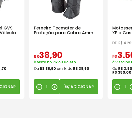
l GVS
Perneira Tecmater de
Motosser
Válvula
Proteção para Cobra 4mm
XP a Gas
18 Pol
DE:
R$
4
.
29
38
,
90
3
.
5
R$
R$
à vista no Pix ou Boleto
à vista no 
5
,
70
Ou
R$
38
,
90
em
1
x de
R$
38
,
90
Ou
R$
3
.
5
R$
350
,
00
ICIONAR
ADICIONAR
－
＋
－