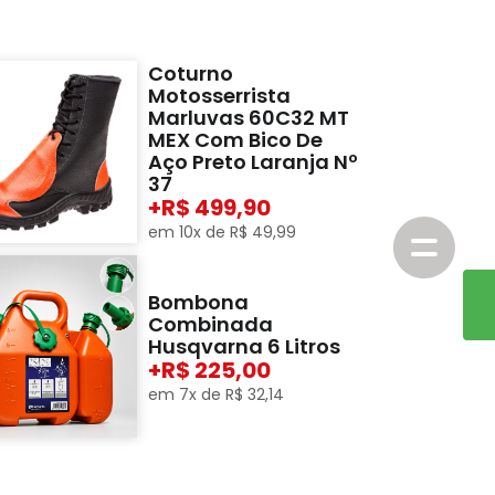
Coturno
Motosserrista
Marluvas 60C32 MT
MEX Com Bico De
Aço Preto Laranja Nº
37
+
499,90
em
10
x de
R$
49
,
99
Bombona
Combinada
Husqvarna 6 Litros
+
225,00
em
7
x de
R$
32
,
14