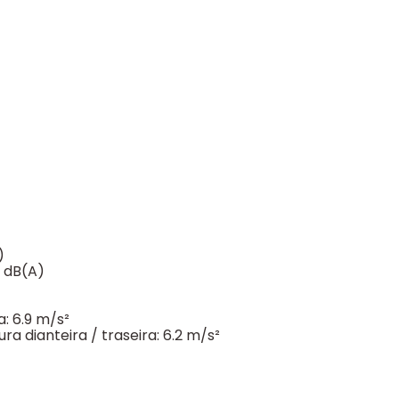
)
2 dB(A)
a: 6.9 m/s²
a dianteira / traseira: 6.2 m/s²