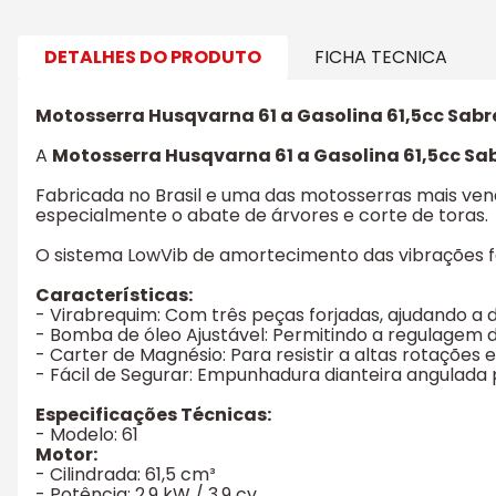
DETALHES DO PRODUTO
FICHA TECNICA
Motosserra Husqvarna 61 a Gasolina 61,5cc Sabr
A
Motosserra Husqvarna 61 a Gasolina 61,5cc Sab
Fabricada no Brasil e uma das motosserras mais ven
especialmente o abate de árvores e corte de toras.
O sistema LowVib de amortecimento das vibrações f
Características:
- Virabrequim: Com três peças forjadas, ajudando a 
- Bomba de óleo Ajustável: Permitindo a regulagem 
- Carter de Magnésio: Para resistir a altas rotações e
- Fácil de Segurar: Empunhadura dianteira angulada
Especificações Técnicas:
- Modelo: 61
Motor:
- Cilindrada: 61,5 cm³
- Potência: 2,9 kW / 3,9 cv