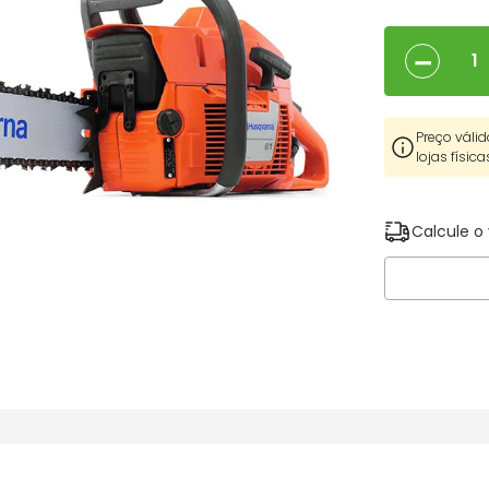
－
Preço válid
lojas física
Calcule o 