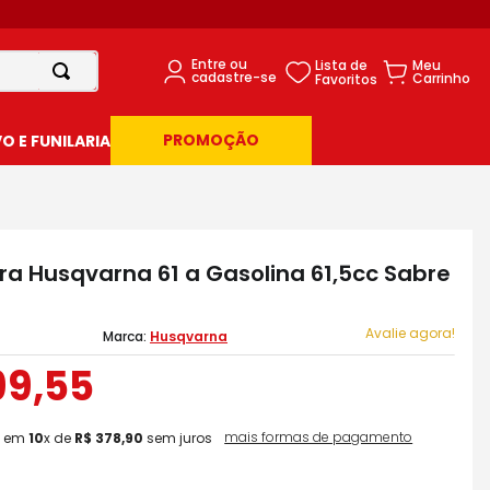
PROMOÇÃO
 E FUNILARIA
ra Husqvarna 61 a Gasolina 61,5cc Sabre
Avalie agora!
Husqvarna
99
,
55
mais formas de pagamento
em
10
x de
R$
378
,
90
sem juros