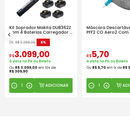
Kit Soprador Makita DUB362Z
Máscara Descartáve
com 4 Baterias Carregador e
PFF2 CO Aero2 Com 
Maleta
DE:
R$
3
.
299
,
00
6%
3
.
099
,
00
5
,
70
R$
R$
à vista no Pix ou Boleto
à vista no Pix ou Boleto
Ou
R$
3
.
099
,
00
em
10
x de
Ou
R$
5
,
70
em
1
x de
R$
R$
309
,
90
ADICIONAR
AD
－
＋
－
＋