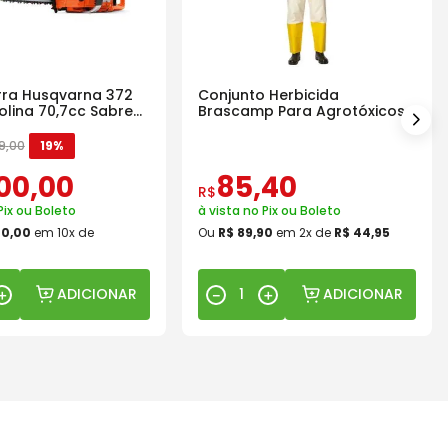
ra Husqvarna 372
Conjunto Herbicida
olina 70,7cc Sabre
Brascamp Para Agrotóxicos
30 Lavagens
9
,
00
19%
00
,
00
85
,
40
R$
Pix ou Boleto
à vista no Pix ou Boleto
00
,
00
em
10
x de
Ou
R$
89
,
90
em
2
x de
R$
44
,
95
ADICIONAR
ADICIONAR
＋
－
＋