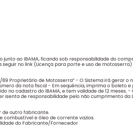
o junto ao IBAMA, ficando sob responsabilidade do compr
a seguir no link (Licença para porte e uso de motosserra
3/89 Proprietário de Motosserra” - O Sistema irá gerar o
número da nota fiscal - Em sequência, imprima o boleto e
ido no cadastro do IBAMA, e tem validade de 12 meses
er isenta de responsabilidade pelo não cumprimento da L
de outro fabricante.
 combustível e óleo de corrente vazios.
ilidade do Fabricante/Fornecedor