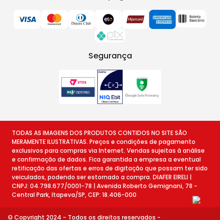
Segurança
TODAS AS IMAGENS DOS PRODUTOS CONTIDOS NO SITE SÃO
MERAMENTE ILUSTRATIVAS. Preços e condições de pagamento
exclusivos para compras via Internet. Vendas sujeitas à análise
e confirmação de dados. Fica garantida a empresa a eventual
retificação das ofertas e erros de digitação que possam ter sido
veiculados, podendo ser estornado a compra. DIAFER EIRELI |
CNPJ: 04.798.677/0001-78 | Avenida Roberto Gemignani, 78 -
Central Park, Itapeva/SP, CEP: 18.406-000
© Copyright 2024 - Todos os direitos reservados -