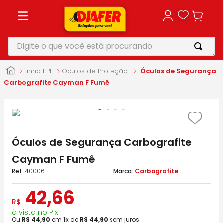
Digite o que você está procurando
TERMOS MAIS BUSCADOS
Linha EPI
Óculos de Proteção
Óculos de Segurança
1
º
motosserra
Carbografite Cayman F Fumê
2
º
parafusadeira
3
º
vonixx
4
º
makita
Óculos de Segurança Carbografite
5
º
roçadeira
Cayman F Fumê
:
40006
Carbografite
42
,
66
R$
à vista no Pix
Ou
R$
44
,
90
em
1
x de
R$
44
,
90
sem juros