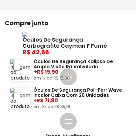
Compre junto
Óculos De Segurança
Carbografite Cayman F Fumê
42,66
Óculos De Segurança Kalipso De
Ampla Visão Rã Valvulado
+
19,90
em
1
x de
R$
19
,
90
Óculos De Segurança Poli-Ferr Wave
Incolor Caixa Com 20 Unidades
+
71,80
em
2
x de
R$
35
,
90