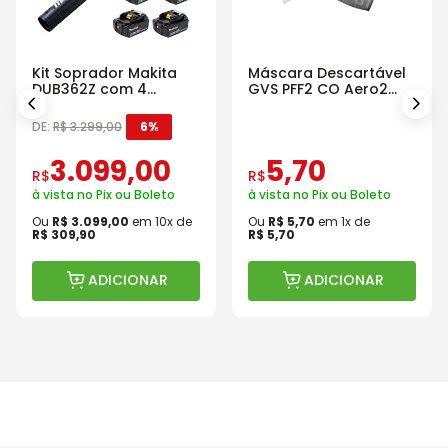
Kit Soprador Makita
Máscara Descartável
DUB362Z com 4
GVS PFF2 CO Aero2
Baterias Carregador e
Com Válvula
Maleta
DE:
R$
3
.
299
,
00
6%
3
.
099
,
00
5
,
70
R$
R$
à vista no Pix ou Boleto
à vista no Pix ou Boleto
Ou
R$
3
.
099
,
00
em
10
x de
Ou
R$
5
,
70
em
1
x de
R$
309
,
90
R$
5
,
70
ADICIONAR
ADICIONAR